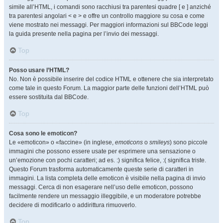
simile all’HTML, i comandi sono racchiusi tra parentesi quadre [ e ] anziché
tra parentesi angolari < e > e offre un controllo maggiore su cosa e come
viene mostrato nei messaggi. Per maggiori informazioni sul BBCode leggi
la guida presente nella pagina per l’invio dei messaggi.
Top
Posso usare l’HTML?
No. Non è possibile inserire del codice HTML e ottenere che sia interpretato
come tale in questo Forum. La maggior parte delle funzioni dell’HTML può
essere sostituita dal BBCode.
Top
Cosa sono le emoticon?
Le «emoticon» o «faccine» (in inglese,
emoticons
o
smileys
) sono piccole
immagini che possono essere usate per esprimere una sensazione o
un’emozione con pochi caratteri; ad es. :) significa felice, :( significa triste.
Questo Forum trasforma automaticamente queste serie di caratteri in
immagini. La lista completa delle emoticon è visibile nella pagina di invio
messaggi. Cerca di non esagerare nell’uso delle emoticon, possono
facilmente rendere un messaggio illeggibile, e un moderatore potrebbe
decidere di modificarlo o addirittura rimuoverlo.
Top