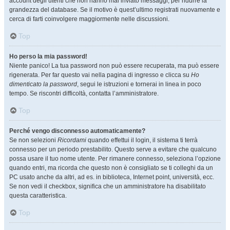
account degli utenti che non hanno mai inviato messaggi, per ridurre la
grandezza del database. Se il motivo è quest’ultimo registrati nuovamente e
cerca di farti coinvolgere maggiormente nelle discussioni.
Top
Ho perso la mia password!
Niente panico! La tua password non può essere recuperata, ma può essere
rigenerata. Per far questo vai nella pagina di ingresso e clicca su
Ho
dimenticato la password
, segui le istruzioni e tornerai in linea in poco
tempo. Se riscontri difficoltà, contatta l’amministratore.
Top
Perché vengo disconnesso automaticamente?
Se non selezioni
Ricordami
quando effettui il login, il sistema ti terrà
connesso per un periodo prestabilito. Questo serve a evitare che qualcuno
possa usare il tuo nome utente. Per rimanere connesso, seleziona l’opzione
quando entri, ma ricorda che questo non è consigliato se ti colleghi da un
PC usato anche da altri, ad es. in biblioteca, Internet point, università, ecc.
Se non vedi il checkbox, significa che un amministratore ha disabilitato
questa caratteristica.
Top