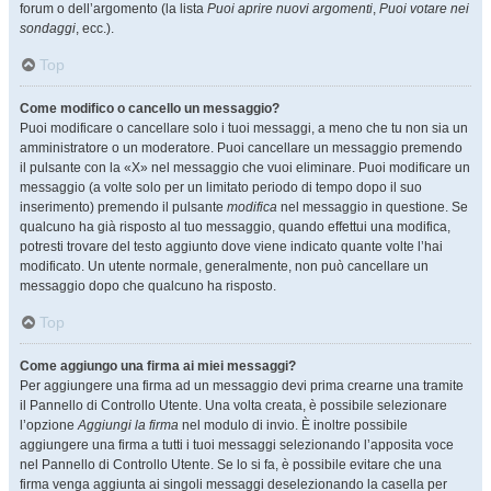
forum o dell’argomento (la lista
Puoi aprire nuovi argomenti
,
Puoi votare nei
sondaggi
, ecc.).
Top
Come modifico o cancello un messaggio?
Puoi modificare o cancellare solo i tuoi messaggi, a meno che tu non sia un
amministratore o un moderatore. Puoi cancellare un messaggio premendo
il pulsante con la «X» nel messaggio che vuoi eliminare. Puoi modificare un
messaggio (a volte solo per un limitato periodo di tempo dopo il suo
inserimento) premendo il pulsante
modifica
nel messaggio in questione. Se
qualcuno ha già risposto al tuo messaggio, quando effettui una modifica,
potresti trovare del testo aggiunto dove viene indicato quante volte l’hai
modificato. Un utente normale, generalmente, non può cancellare un
messaggio dopo che qualcuno ha risposto.
Top
Come aggiungo una firma ai miei messaggi?
Per aggiungere una firma ad un messaggio devi prima crearne una tramite
il Pannello di Controllo Utente. Una volta creata, è possibile selezionare
l’opzione
Aggiungi la firma
nel modulo di invio. È inoltre possibile
aggiungere una firma a tutti i tuoi messaggi selezionando l’apposita voce
nel Pannello di Controllo Utente. Se lo si fa, è possibile evitare che una
firma venga aggiunta ai singoli messaggi deselezionando la casella per