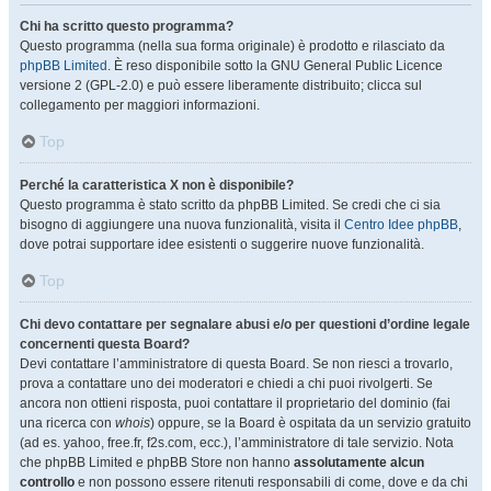
Chi ha scritto questo programma?
Questo programma (nella sua forma originale) è prodotto e rilasciato da
phpBB Limited
. È reso disponibile sotto la GNU General Public Licence
versione 2 (GPL-2.0) e può essere liberamente distribuito; clicca sul
collegamento per maggiori informazioni.
Top
Perché la caratteristica X non è disponibile?
Questo programma è stato scritto da phpBB Limited. Se credi che ci sia
bisogno di aggiungere una nuova funzionalità, visita il
Centro Idee phpBB
,
dove potrai supportare idee esistenti o suggerire nuove funzionalità.
Top
Chi devo contattare per segnalare abusi e/o per questioni d’ordine legale
concernenti questa Board?
Devi contattare l’amministratore di questa Board. Se non riesci a trovarlo,
prova a contattare uno dei moderatori e chiedi a chi puoi rivolgerti. Se
ancora non ottieni risposta, puoi contattare il proprietario del dominio (fai
una ricerca con
whois
) oppure, se la Board è ospitata da un servizio gratuito
(ad es. yahoo, free.fr, f2s.com, ecc.), l’amministratore di tale servizio. Nota
che phpBB Limited e phpBB Store non hanno
assolutamente alcun
controllo
e non possono essere ritenuti responsabili di come, dove e da chi