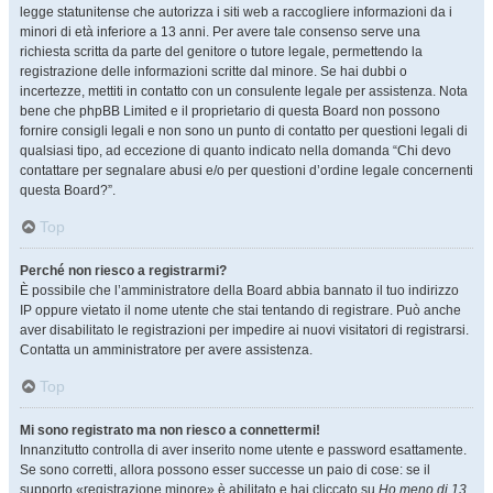
legge statunitense che autorizza i siti web a raccogliere informazioni da i
minori di età inferiore a 13 anni. Per avere tale consenso serve una
richiesta scritta da parte del genitore o tutore legale, permettendo la
registrazione delle informazioni scritte dal minore. Se hai dubbi o
incertezze, mettiti in contatto con un consulente legale per assistenza. Nota
bene che phpBB Limited e il proprietario di questa Board non possono
fornire consigli legali e non sono un punto di contatto per questioni legali di
qualsiasi tipo, ad eccezione di quanto indicato nella domanda “Chi devo
contattare per segnalare abusi e/o per questioni d’ordine legale concernenti
questa Board?”.
Top
Perché non riesco a registrarmi?
È possibile che l’amministratore della Board abbia bannato il tuo indirizzo
IP oppure vietato il nome utente che stai tentando di registrare. Può anche
aver disabilitato le registrazioni per impedire ai nuovi visitatori di registrarsi.
Contatta un amministratore per avere assistenza.
Top
Mi sono registrato ma non riesco a connettermi!
Innanzitutto controlla di aver inserito nome utente e password esattamente.
Se sono corretti, allora possono esser successe un paio di cose: se il
supporto «registrazione minore» è abilitato e hai cliccato su
Ho meno di 13