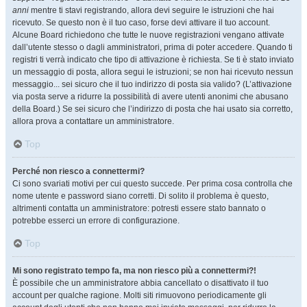
anni
mentre ti stavi registrando, allora devi seguire le istruzioni che hai
ricevuto. Se questo non è il tuo caso, forse devi attivare il tuo account.
Alcune Board richiedono che tutte le nuove registrazioni vengano attivate
dall’utente stesso o dagli amministratori, prima di poter accedere. Quando ti
registri ti verrà indicato che tipo di attivazione è richiesta. Se ti è stato inviato
un messaggio di posta, allora segui le istruzioni; se non hai ricevuto nessun
messaggio... sei sicuro che il tuo indirizzo di posta sia valido? (L’attivazione
via posta serve a ridurre la possibilità di avere utenti anonimi che abusano
della Board.) Se sei sicuro che l’indirizzo di posta che hai usato sia corretto,
allora prova a contattare un amministratore.
Top
Perché non riesco a connettermi?
Ci sono svariati motivi per cui questo succede. Per prima cosa controlla che
nome utente e password siano corretti. Di solito il problema è questo,
altrimenti contatta un amministratore: potresti essere stato bannato o
potrebbe esserci un errore di configurazione.
Top
Mi sono registrato tempo fa, ma non riesco più a connettermi?!
È possibile che un amministratore abbia cancellato o disattivato il tuo
account per qualche ragione. Molti siti rimuovono periodicamente gli