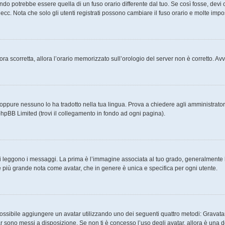
o potrebbe essere quella di un fuso orario differente dal tuo. Se così fosse, devi ca
cc. Nota che solo gli utenti registrati possono cambiare il fuso orario e molte impo
ncora scorretta, allora l’orario memorizzato sull’orologio del server non è corretto. 
oppure nessuno lo ha tradotto nella tua lingua. Prova a chiedere agli amministratori 
phpBB Limited (trovi il collegamento in fondo ad ogni pagina).
eggono i messaggi. La prima è l’immagine associata al tuo grado, generalmente ha 
ine più grande nota come avatar, che in genere è unica e specifica per ogni utente.
 è possibile aggiungere un avatar utilizzando uno dei seguenti quattro metodi: Grava
tar sono messi a disposizione. Se non ti è concesso l’uso degli avatar, allora è una 