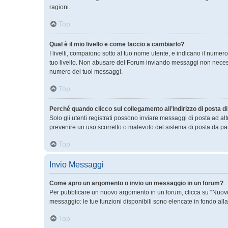
ragioni.
Top
Qual è il mio livello e come faccio a cambiarlo?
I livelli, compaiono sotto al tuo nome utente, e indicano il nume
tuo livello. Non abusare del Forum inviando messaggi non necess
numero dei tuoi messaggi.
Top
Perché quando clicco sul collegamento all’indirizzo di posta 
Solo gli utenti registrati possono inviare messaggi di posta ad a
prevenire un uso scorretto o malevolo del sistema di posta da par
Top
Invio Messaggi
Come apro un argomento o invio un messaggio in un forum?
Per pubblicare un nuovo argomento in un forum, clicca su “Nuovo 
messaggio: le tue funzioni disponibili sono elencate in fondo all
Top