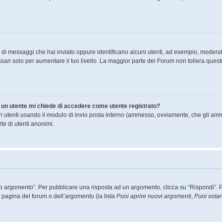
ro di messaggi che hai inviato oppure identificano alcuni utenti, ad esempio, moderat
ari solo per aumentare il tuo livello. La maggior parte dei Forum non tollera que
di un utente mi chiede di accedere come utente registrato?
ltri utenti usando il modulo di invio posta interno (ammesso, ovviamente, che gli amm
te di utenti anonimi.
argomento”. Per pubblicare una risposta ad un argomento, clicca su “Rispondi”. Potr
a pagina del forum o dell’argomento (la lista
Puoi aprire nuovi argomenti
,
Puoi vota