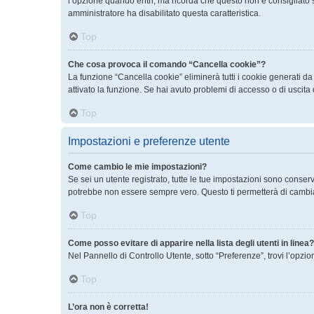
l’opzione quando entri, ma ricorda che questo non è consigliato se 
amministratore ha disabilitato questa caratteristica.
Top
Che cosa provoca il comando “Cancella cookie”?
La funzione “Cancella cookie” eliminerà tutti i cookie generati d
attivato la funzione. Se hai avuto problemi di accesso o di uscita 
Top
Impostazioni e preferenze utente
Come cambio le mie impostazioni?
Se sei un utente registrato, tutte le tue impostazioni sono conse
potrebbe non essere sempre vero. Questo ti permetterà di cambiar
Top
Come posso evitare di apparire nella lista degli utenti in linea?
Nel Pannello di Controllo Utente, sotto “Preferenze”, trovi l’opzi
Top
L’ora non è corretta!