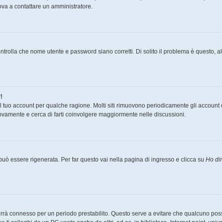
prova a contattare un amministratore.
ntrolla che nome utente e password siano corretti. Di solito il problema è questo, al
!
il tuo account per qualche ragione. Molti siti rimuovono periodicamente gli account 
uovamente e cerca di farti coinvolgere maggiormente nelle discussioni.
ò essere rigenerata. Per far questo vai nella pagina di ingresso e clicca su
Ho di
ti terrà connesso per un periodo prestabilito. Questo serve a evitare che qualcuno p