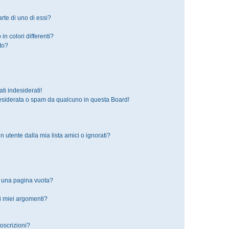
rte di uno di essi?
in colori differenti?
to?
i indesiderati!
esiderata o spam da qualcuno in questa Board!
tente dalla mia lista amici o ignorati?
o una pagina vuota?
i miei argomenti?
toscrizioni?