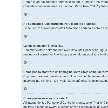
L’ora è quasi sicuramente corretta, comunque l’ora che stai vedend
coincidere con la tua area, es. London, Paris, New York, Sydney, e
Top
Ho cambiato il fuso orario ma l’ora è ancora sbagliata
Se sei sicuro di aver impostato il fuso orario corretto e l’ora è a
Top
La mia lingua non è nella lista!
L’amministratore potrebbe non aver installato il pacchetto lingua 
una nuova traduzione. Puoi trovare altre informazioni sul sito di 
Top
Come posso mostrare un’immagine sotto il mio nome utente?
Ci possono essere due immagini sotto un nome utente quando si l
interventi hai scritto o il tuo livello. Sotto può esserci un’immag
Top
Come posso inserire un avatar?
All’interno del tuo Pannello di Controllo Utente, sotto “Profilo”
abilitare o meno gli avatar e decide anche il modo in cui gli ava