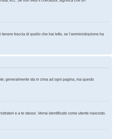
rsità, ecc. Se non vedi il checkbox, significa che un
tenere traccia di quello che hai letto, se l’amministrazione ha
tente; generalmente sta in cima ad ogni pagina, ma questo
istratori e a te stesso. Verrai identificato come utente nascosto.