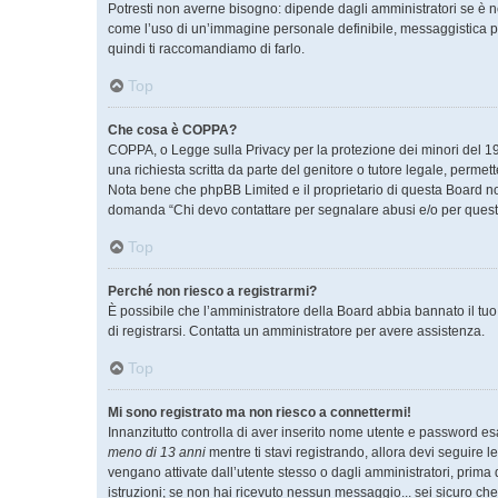
Potresti non averne bisogno: dipende dagli amministratori se è ne
come l’uso di un’immagine personale definibile, messaggistica priv
quindi ti raccomandiamo di farlo.
Top
Che cosa è COPPA?
COPPA, o Legge sulla Privacy per la protezione dei minori del 199
una richiesta scritta da parte del genitore o tutore legale, permet
Nota bene che phpBB Limited e il proprietario di questa Board non
domanda “Chi devo contattare per segnalare abusi e/o per quest
Top
Perché non riesco a registrarmi?
È possibile che l’amministratore della Board abbia bannato il tuo i
di registrarsi. Contatta un amministratore per avere assistenza.
Top
Mi sono registrato ma non riesco a connettermi!
Innanzitutto controlla di aver inserito nome utente e password es
meno di 13 anni
mentre ti stavi registrando, allora devi seguire l
vengano attivate dall’utente stesso o dagli amministratori, prima di
istruzioni; se non hai ricevuto nessun messaggio... sei sicuro che 