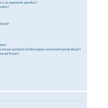
o o un argomento specifico?
cifico?
 Board?
bile?
i e/o per questioni d’ordine legale concernenti questa Board?
ore del Forum?