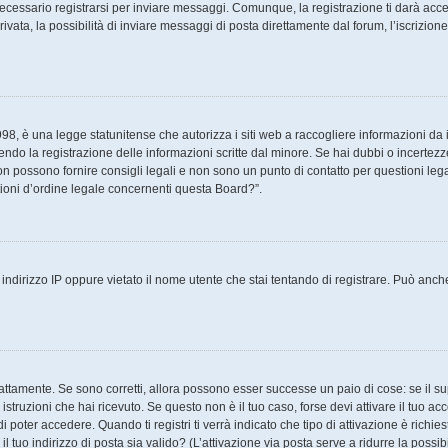
cessario registrarsi per inviare messaggi. Comunque, la registrazione ti darà access
ata, la possibilità di inviare messaggi di posta direttamente dal forum, l’iscrizione 
8, è una legge statunitense che autorizza i siti web a raccogliere informazioni da i
tendo la registrazione delle informazioni scritte dal minore. Se hai dubbi o incertezz
 possono fornire consigli legali e non sono un punto di contatto per questioni legal
ioni d’ordine legale concernenti questa Board?”.
ndirizzo IP oppure vietato il nome utente che stai tentando di registrare. Può anche a
attamente. Se sono corretti, allora possono esser successe un paio di cose: se il su
e istruzioni che hai ricevuto. Se questo non è il tuo caso, forse devi attivare il tuo 
 poter accedere. Quando ti registri ti verrà indicato che tipo di attivazione è richies
il tuo indirizzo di posta sia valido? (L’attivazione via posta serve a ridurre la poss