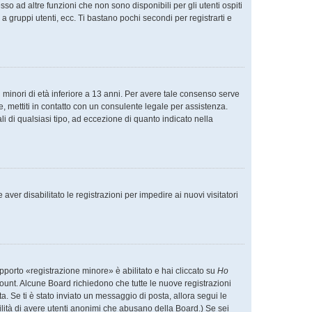
o ad altre funzioni che non sono disponibili per gli utenti ospiti
a gruppi utenti, ecc. Ti bastano pochi secondi per registrarti e
 minori di età inferiore a 13 anni. Per avere tale consenso serve
e, mettiti in contatto con un consulente legale per assistenza.
i di qualsiasi tipo, ad eccezione di quanto indicato nella
ver disabilitato le registrazioni per impedire ai nuovi visitatori
pporto «registrazione minore» è abilitato e hai cliccato su
Ho
account. Alcune Board richiedono che tutte le nuove registrazioni
ta. Se ti è stato inviato un messaggio di posta, allora segui le
ibilità di avere utenti anonimi che abusano della Board.) Se sei