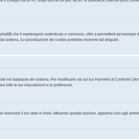
ti colleghi da un PC usato anche da altri, ad es. in biblioteca, Internet point, unive
a phpBB che ti mantengono autenticato e connesso, oltre a permetterti ad esempio di 
dal sistema, la cancellazione dei cookie potrebbe risolvere tali disguidi.
rvate nel database del sistema. Per modificarle vai sul tuo Pannello di Controllo U
e tutte le tue impostazioni e le preferenze.
one
Nascondi il tuo stato in linea
. Attivando questa opzione, apparirai solo agli ammin