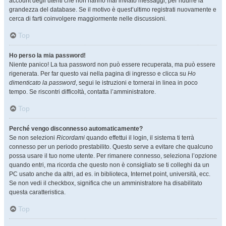
account degli utenti che non hanno mai inviato messaggi, per ridurre la
grandezza del database. Se il motivo è quest’ultimo registrati nuovamente e
cerca di farti coinvolgere maggiormente nelle discussioni.
Top
Ho perso la mia password!
Niente panico! La tua password non può essere recuperata, ma può essere
rigenerata. Per far questo vai nella pagina di ingresso e clicca su
Ho
dimenticato la password
, segui le istruzioni e tornerai in linea in poco
tempo. Se riscontri difficoltà, contatta l’amministratore.
Top
Perché vengo disconnesso automaticamente?
Se non selezioni
Ricordami
quando effettui il login, il sistema ti terrà
connesso per un periodo prestabilito. Questo serve a evitare che qualcuno
possa usare il tuo nome utente. Per rimanere connesso, seleziona l’opzione
quando entri, ma ricorda che questo non è consigliato se ti colleghi da un
PC usato anche da altri, ad es. in biblioteca, Internet point, università, ecc.
Se non vedi il checkbox, significa che un amministratore ha disabilitato
questa caratteristica.
Top