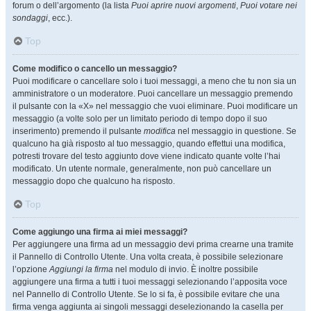
forum o dell’argomento (la lista
Puoi aprire nuovi argomenti
,
Puoi votare nei
sondaggi
, ecc.).
Top
Come modifico o cancello un messaggio?
Puoi modificare o cancellare solo i tuoi messaggi, a meno che tu non sia un
amministratore o un moderatore. Puoi cancellare un messaggio premendo
il pulsante con la «X» nel messaggio che vuoi eliminare. Puoi modificare un
messaggio (a volte solo per un limitato periodo di tempo dopo il suo
inserimento) premendo il pulsante
modifica
nel messaggio in questione. Se
qualcuno ha già risposto al tuo messaggio, quando effettui una modifica,
potresti trovare del testo aggiunto dove viene indicato quante volte l’hai
modificato. Un utente normale, generalmente, non può cancellare un
messaggio dopo che qualcuno ha risposto.
Top
Come aggiungo una firma ai miei messaggi?
Per aggiungere una firma ad un messaggio devi prima crearne una tramite
il Pannello di Controllo Utente. Una volta creata, è possibile selezionare
l’opzione
Aggiungi la firma
nel modulo di invio. È inoltre possibile
aggiungere una firma a tutti i tuoi messaggi selezionando l’apposita voce
nel Pannello di Controllo Utente. Se lo si fa, è possibile evitare che una
firma venga aggiunta ai singoli messaggi deselezionando la casella per