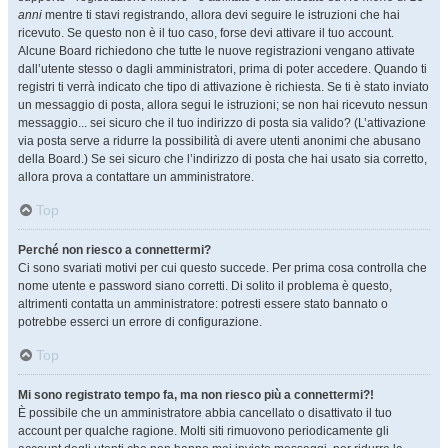
anni
mentre ti stavi registrando, allora devi seguire le istruzioni che hai
ricevuto. Se questo non è il tuo caso, forse devi attivare il tuo account.
Alcune Board richiedono che tutte le nuove registrazioni vengano attivate
dall’utente stesso o dagli amministratori, prima di poter accedere. Quando ti
registri ti verrà indicato che tipo di attivazione è richiesta. Se ti è stato inviato
un messaggio di posta, allora segui le istruzioni; se non hai ricevuto nessun
messaggio... sei sicuro che il tuo indirizzo di posta sia valido? (L’attivazione
via posta serve a ridurre la possibilità di avere utenti anonimi che abusano
della Board.) Se sei sicuro che l’indirizzo di posta che hai usato sia corretto,
allora prova a contattare un amministratore.
Top
Perché non riesco a connettermi?
Ci sono svariati motivi per cui questo succede. Per prima cosa controlla che
nome utente e password siano corretti. Di solito il problema è questo,
altrimenti contatta un amministratore: potresti essere stato bannato o
potrebbe esserci un errore di configurazione.
Top
Mi sono registrato tempo fa, ma non riesco più a connettermi?!
È possibile che un amministratore abbia cancellato o disattivato il tuo
account per qualche ragione. Molti siti rimuovono periodicamente gli