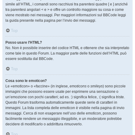
simile all’HTML, i comandi sono racchiusi tra parentesi quadre [ e ] anziché
tra parentesi angolari < e > e offre un controllo maggiore su cosa e come
viene mostrato nei messaggi. Per maggiori informazioni sul BBCode leggi
la guida presente nella pagina per l’invio dei messaggi.
Top
Posso usare l’HTML?
No. Non è possibile inserire del codice HTML e ottenere che sia interpretato
come tale in questo Forum. La maggior parte delle funzioni dell’HTML può
essere sostituita dal BBCode.
Top
Cosa sono le emoticon?
Le «emoticon» o «faccine» (in inglese,
emoticons
o
smileys
) sono piccole
immagini che possono essere usate per esprimere una sensazione o
un’emozione con pochi caratteri; ad es. :) significa felice, :( significa triste.
Questo Forum trasforma automaticamente queste serie di caratteri in
immagini. La lista completa delle emoticon è visibile nella pagina di invio
messaggi. Cerca di non esagerare nell’uso delle emoticon, possono
facilmente rendere un messaggio illeggibile, e un moderatore potrebbe
decidere di modificarlo o addirittura rimuoverlo.
Top