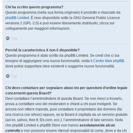
Chi ha scritto questo programma?
Questo programma (nella sua forma originale) è prodotto e rilasciato da
phpBB Limited
. È reso disponibile sotto la GNU General Public Licence
versione 2 (GPL-2.0) e può essere liberamente distribuito; clicca sul
collegamento per maggiori informazioni.
Top
Perché la caratteristica X non è disponibile?
Questo programma è stato scritto da phpBB Limited. Se credi che ci sia
bisogno di aggiungere una nuova funzionalità, visita il
Centro Idee phpBB
,
dove potrai supportare idee esistenti o suggerire nuove funzionalità.
Top
Chi devo contattare per segnalare abusi e/o per questioni d’ordine legale
concernenti questa Board?
Devi contattare l’amministratore di questa Board. Se non riesci a trovarlo,
prova a contattare uno dei moderatori e chiedi a chi puoi rivolgerti. Se
ancora non ottieni risposta, puoi contattare il proprietario del dominio (fai
una ricerca con
whois
) oppure, se la Board è ospitata da un servizio gratuito
(ad es. yahoo, free.fr, f2s.com, ecc.), l’amministratore di tale servizio. Nota
che phpBB Limited e phpBB Store non hanno
assolutamente alcun
controllo
e non possono essere ritenuti responsabili di come, dove e da chi