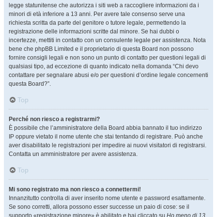
legge statunitense che autorizza i siti web a raccogliere informazioni da i
minori di età inferiore a 13 anni. Per avere tale consenso serve una
richiesta scritta da parte del genitore o tutore legale, permettendo la
registrazione delle informazioni scritte dal minore. Se hai dubbi o
incertezze, mettiti in contatto con un consulente legale per assistenza. Nota
bene che phpBB Limited e il proprietario di questa Board non possono
fornire consigli legali e non sono un punto di contatto per questioni legali di
qualsiasi tipo, ad eccezione di quanto indicato nella domanda “Chi devo
contattare per segnalare abusi e/o per questioni d’ordine legale concernenti
questa Board?”.
Top
Perché non riesco a registrarmi?
È possibile che l’amministratore della Board abbia bannato il tuo indirizzo
IP oppure vietato il nome utente che stai tentando di registrare. Può anche
aver disabilitato le registrazioni per impedire ai nuovi visitatori di registrarsi.
Contatta un amministratore per avere assistenza.
Top
Mi sono registrato ma non riesco a connettermi!
Innanzitutto controlla di aver inserito nome utente e password esattamente.
Se sono corretti, allora possono esser successe un paio di cose: se il
supporto «registrazione minore» è abilitato e hai cliccato su
Ho meno di 13