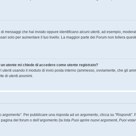
ro di messaggi che hai inviato oppure identificano alcuni utenti, ad esempio, moderat
ari solo per aumentare il tuo livello. La maggior parte dei Forum non tollera que
di un utente mi chiede di accedere come utente registrato?
ltri utenti usando il modulo di invio posta interno (ammesso, ovviamente, che gli amm
te di utenti anonimi.
argomento”. Per pubblicare una risposta ad un argomento, clicca su “Rispondi”. Potr
a pagina del forum o dell’argomento (la lista
Puoi aprire nuovi argomenti
,
Puoi vota