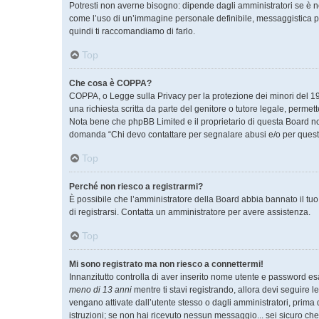
Potresti non averne bisogno: dipende dagli amministratori se è ne
come l’uso di un’immagine personale definibile, messaggistica priv
quindi ti raccomandiamo di farlo.
Top
Che cosa è COPPA?
COPPA, o Legge sulla Privacy per la protezione dei minori del 199
una richiesta scritta da parte del genitore o tutore legale, permet
Nota bene che phpBB Limited e il proprietario di questa Board non
domanda “Chi devo contattare per segnalare abusi e/o per quest
Top
Perché non riesco a registrarmi?
È possibile che l’amministratore della Board abbia bannato il tuo i
di registrarsi. Contatta un amministratore per avere assistenza.
Top
Mi sono registrato ma non riesco a connettermi!
Innanzitutto controlla di aver inserito nome utente e password es
meno di 13 anni
mentre ti stavi registrando, allora devi seguire l
vengano attivate dall’utente stesso o dagli amministratori, prima di
istruzioni; se non hai ricevuto nessun messaggio... sei sicuro che 