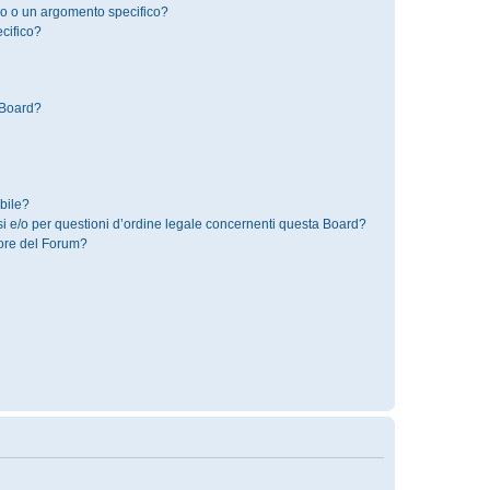
o o un argomento specifico?
cifico?
 Board?
bile?
i e/o per questioni d’ordine legale concernenti questa Board?
ore del Forum?