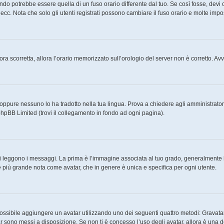
o potrebbe essere quella di un fuso orario differente dal tuo. Se così fosse, devi ca
cc. Nota che solo gli utenti registrati possono cambiare il fuso orario e molte impo
ncora scorretta, allora l’orario memorizzato sull’orologio del server non è corretto. 
oppure nessuno lo ha tradotto nella tua lingua. Prova a chiedere agli amministratori 
phpBB Limited (trovi il collegamento in fondo ad ogni pagina).
eggono i messaggi. La prima è l’immagine associata al tuo grado, generalmente ha 
ine più grande nota come avatar, che in genere è unica e specifica per ogni utente.
 è possibile aggiungere un avatar utilizzando uno dei seguenti quattro metodi: Grava
tar sono messi a disposizione. Se non ti è concesso l’uso degli avatar, allora è una 