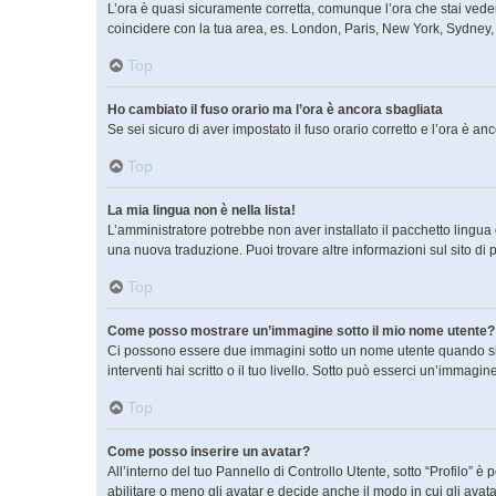
L’ora è quasi sicuramente corretta, comunque l’ora che stai vedend
coincidere con la tua area, es. London, Paris, New York, Sydney, e
Top
Ho cambiato il fuso orario ma l’ora è ancora sbagliata
Se sei sicuro di aver impostato il fuso orario corretto e l’ora è a
Top
La mia lingua non è nella lista!
L’amministratore potrebbe non aver installato il pacchetto lingua 
una nuova traduzione. Puoi trovare altre informazioni sul sito di 
Top
Come posso mostrare un’immagine sotto il mio nome utente?
Ci possono essere due immagini sotto un nome utente quando si l
interventi hai scritto o il tuo livello. Sotto può esserci un’immag
Top
Come posso inserire un avatar?
All’interno del tuo Pannello di Controllo Utente, sotto “Profilo”
abilitare o meno gli avatar e decide anche il modo in cui gli ava