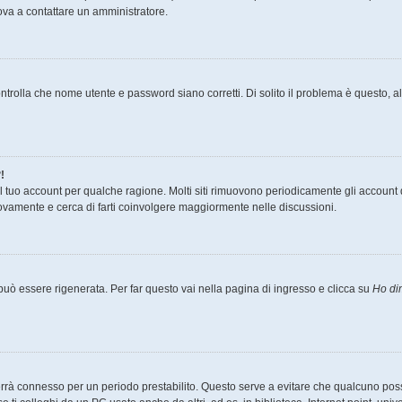
prova a contattare un amministratore.
ntrolla che nome utente e password siano corretti. Di solito il problema è questo, al
!
il tuo account per qualche ragione. Molti siti rimuovono periodicamente gli account 
uovamente e cerca di farti coinvolgere maggiormente nelle discussioni.
ò essere rigenerata. Per far questo vai nella pagina di ingresso e clicca su
Ho di
ti terrà connesso per un periodo prestabilito. Questo serve a evitare che qualcuno p