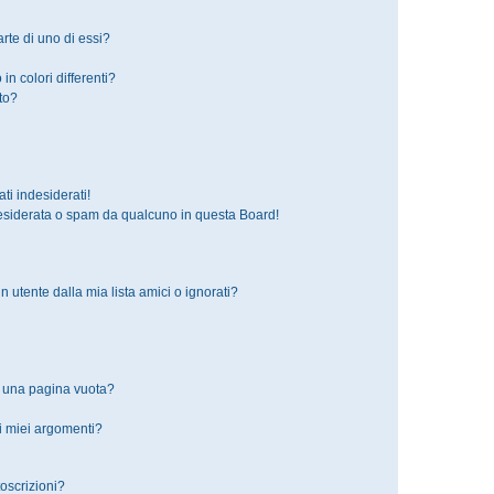
rte di uno di essi?
in colori differenti?
to?
i indesiderati!
esiderata o spam da qualcuno in questa Board!
tente dalla mia lista amici o ignorati?
o una pagina vuota?
i miei argomenti?
toscrizioni?