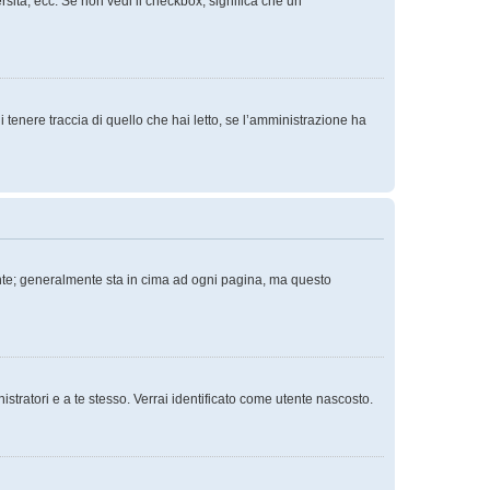
rsità, ecc. Se non vedi il checkbox, significa che un
tenere traccia di quello che hai letto, se l’amministrazione ha
tente; generalmente sta in cima ad ogni pagina, ma questo
istratori e a te stesso. Verrai identificato come utente nascosto.