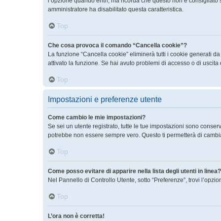
l’opzione quando entri, ma ricorda che questo non è consigliato se 
amministratore ha disabilitato questa caratteristica.
Top
Che cosa provoca il comando “Cancella cookie”?
La funzione “Cancella cookie” eliminerà tutti i cookie generati d
attivato la funzione. Se hai avuto problemi di accesso o di uscita 
Top
Impostazioni e preferenze utente
Come cambio le mie impostazioni?
Se sei un utente registrato, tutte le tue impostazioni sono conse
potrebbe non essere sempre vero. Questo ti permetterà di cambiar
Top
Come posso evitare di apparire nella lista degli utenti in linea?
Nel Pannello di Controllo Utente, sotto “Preferenze”, trovi l’opzi
Top
L’ora non è corretta!