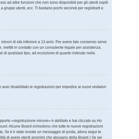
o ad altre funzioni che non sono disponibili per gli utenti ospiti
a gruppi utenti, ecc. Ti bastano pochi secondi per registrarti e
 minori di età inferiore a 13 anni. Per avere tale consenso serve
e, mettiti in contatto con un consulente legale per assistenza.
i di qualsiasi tipo, ad eccezione di quanto indicato nella
ver disabilitato le registrazioni per impedire ai nuovi visitatori
pporto «registrazione minore» è abilitato e hai cliccato su
Ho
account. Alcune Board richiedono che tutte le nuove registrazioni
ta. Se ti è stato inviato un messaggio di posta, allora segui le
ibilità di avere utenti anonimi che abusano della Board.) Se sei