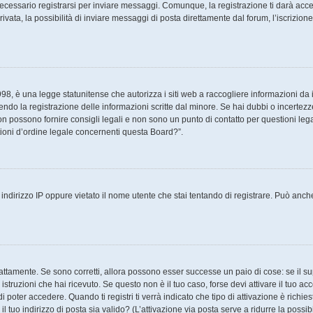
cessario registrarsi per inviare messaggi. Comunque, la registrazione ti darà access
ata, la possibilità di inviare messaggi di posta direttamente dal forum, l’iscrizione 
8, è una legge statunitense che autorizza i siti web a raccogliere informazioni da i
tendo la registrazione delle informazioni scritte dal minore. Se hai dubbi o incertezz
 possono fornire consigli legali e non sono un punto di contatto per questioni legal
ioni d’ordine legale concernenti questa Board?”.
ndirizzo IP oppure vietato il nome utente che stai tentando di registrare. Può anche a
attamente. Se sono corretti, allora possono esser successe un paio di cose: se il su
e istruzioni che hai ricevuto. Se questo non è il tuo caso, forse devi attivare il tuo 
 poter accedere. Quando ti registri ti verrà indicato che tipo di attivazione è richies
il tuo indirizzo di posta sia valido? (L’attivazione via posta serve a ridurre la poss