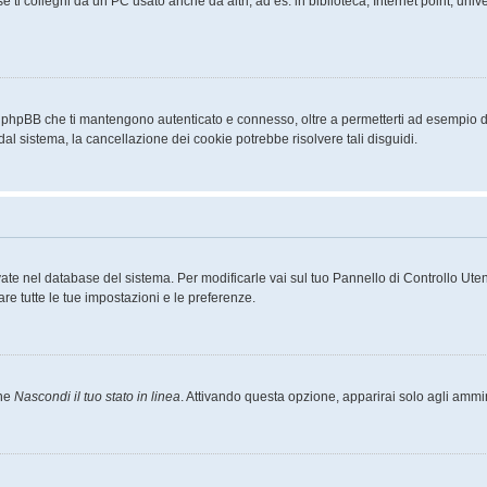
ti colleghi da un PC usato anche da altri, ad es. in biblioteca, Internet point, unive
a phpBB che ti mantengono autenticato e connesso, oltre a permetterti ad esempio di 
dal sistema, la cancellazione dei cookie potrebbe risolvere tali disguidi.
rvate nel database del sistema. Per modificarle vai sul tuo Pannello di Controllo U
e tutte le tue impostazioni e le preferenze.
one
Nascondi il tuo stato in linea
. Attivando questa opzione, apparirai solo agli ammin