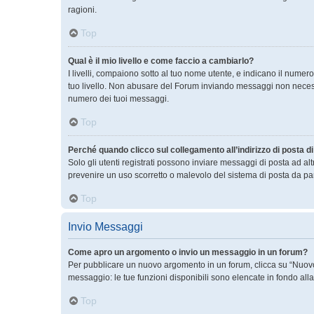
ragioni.
Top
Qual è il mio livello e come faccio a cambiarlo?
I livelli, compaiono sotto al tuo nome utente, e indicano il nume
tuo livello. Non abusare del Forum inviando messaggi non necess
numero dei tuoi messaggi.
Top
Perché quando clicco sul collegamento all’indirizzo di posta 
Solo gli utenti registrati possono inviare messaggi di posta ad a
prevenire un uso scorretto o malevolo del sistema di posta da par
Top
Invio Messaggi
Come apro un argomento o invio un messaggio in un forum?
Per pubblicare un nuovo argomento in un forum, clicca su “Nuovo 
messaggio: le tue funzioni disponibili sono elencate in fondo all
Top