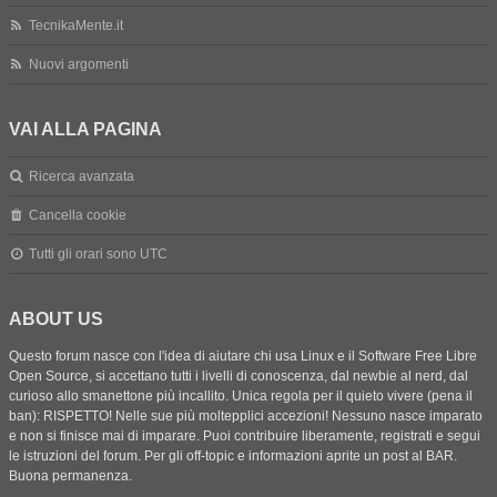
TecnikaMente.it
Nuovi argomenti
VAI ALLA PAGINA
Ricerca avanzata
Cancella cookie
Tutti gli orari sono
UTC
ABOUT US
Questo forum nasce con l'idea di aiutare chi usa Linux e il Software Free Libre
Open Source, si accettano tutti i livelli di conoscenza, dal newbie al nerd, dal
curioso allo smanettone più incallito. Unica regola per il quieto vivere (pena il
ban): RISPETTO! Nelle sue più moltepplici accezioni! Nessuno nasce imparato
e non si finisce mai di imparare. Puoi contribuire liberamente, registrati e segui
le istruzioni del forum. Per gli off-topic e informazioni aprite un post al BAR.
Buona permanenza.