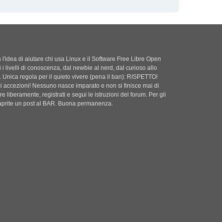
'idea di aiutare chi usa Linux e il Software Free Libre Open
i i livelli di conoscenza, dal newbie al nerd, dal curioso allo
. Unica regola per il quieto vivere (pena il ban): RISPETTO!
ci accezioni! Nessuno nasce imparato e non si finisce mai di
e liberamente, registrati e segui le istruzioni del forum. Per gli
i aprite un post al BAR. Buona permanenza.