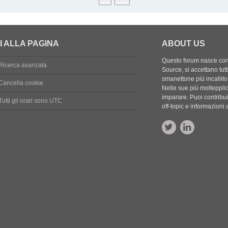
I ALLA PAGINA
ABOUT US
Questo forum nasce con l
Ricerca avanzata
Source, si accettano tutt
smanettone più incallito
Cancella cookie
Nelle sue più molteppli
imparare. Puoi contribuir
Tutti gli orari sono
UTC
off-topic e informazion