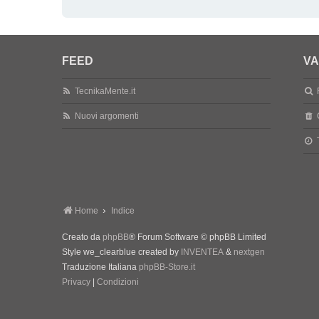
FEED
VA
TecnikaMente.it
Nuovi argomenti
Home
Indice
Creato da
phpBB
® Forum Software © phpBB Limited
Style we_clearblue created by
INVENTEA
&
nextgen
Traduzione Italiana
phpBB-Store.it
Privacy
|
Condizioni