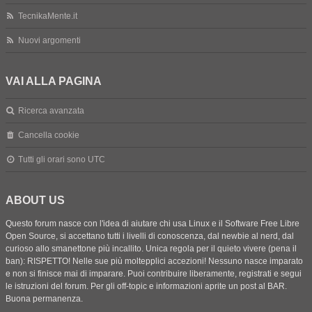
TecnikaMente.it
Nuovi argomenti
VAI ALLA PAGINA
Ricerca avanzata
Cancella cookie
Tutti gli orari sono
UTC
ABOUT US
Questo forum nasce con l'idea di aiutare chi usa Linux e il Software Free Libre
Open Source, si accettano tutti i livelli di conoscenza, dal newbie al nerd, dal
curioso allo smanettone più incallito. Unica regola per il quieto vivere (pena il
ban): RISPETTO! Nelle sue più moltepplici accezioni! Nessuno nasce imparato
e non si finisce mai di imparare. Puoi contribuire liberamente, registrati e segui
le istruzioni del forum. Per gli off-topic e informazioni aprite un post al BAR.
Buona permanenza.