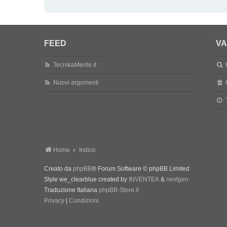
FEED
VA
TecnikaMente.it
Nuovi argomenti
Home
Indice
Creato da
phpBB
® Forum Software © phpBB Limited
Style we_clearblue created by
INVENTEA
&
nextgen
Traduzione Italiana
phpBB-Store.it
Privacy
|
Condizioni