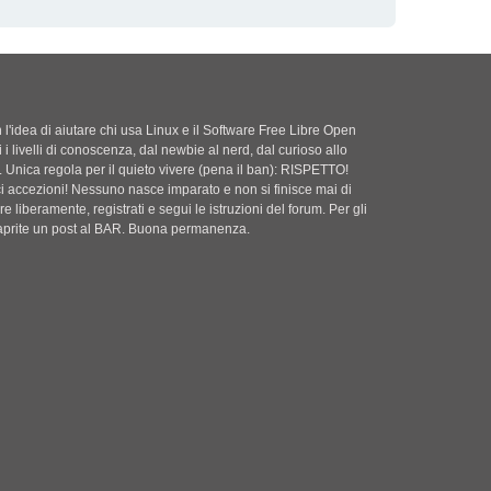
'idea di aiutare chi usa Linux e il Software Free Libre Open
i i livelli di conoscenza, dal newbie al nerd, dal curioso allo
. Unica regola per il quieto vivere (pena il ban): RISPETTO!
ci accezioni! Nessuno nasce imparato e non si finisce mai di
e liberamente, registrati e segui le istruzioni del forum. Per gli
i aprite un post al BAR. Buona permanenza.