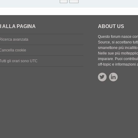
I ALLA PAGINA
ABOUT US
Questo forum nasce con l
Ricerca avanzata
Source, si accettano tutt
smanettone più incallito
Cancella cookie
Nelle sue più molteppli
imparare. Puoi contribuir
Tutti gli orari sono
UTC
off-topic e informazion