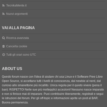
TecnikaMente.it
Nuovi argomenti
VAI ALLA PAGINA
Ricerca avanzata
Cancella cookie
Tutti gli orari sono
UTC
ABOUT US
Questo forum nasce con l'idea di aiutare chi usa Linux e il Software Free Libre
Open Source, si accettano tutti i livelli di conoscenza, dal newbie al nerd, dal
curioso allo smanettone più incallito. Unica regola per il quieto vivere (pena il
ban): RISPETTO! Nelle sue più moltepplici accezioni! Nessuno nasce imparato
e non si finisce mai di imparare. Puoi contribuire liberamente, registrati e segui
le istruzioni del forum. Per gli off-topic e informazioni aprite un post al BAR.
Buona permanenza.