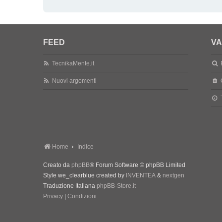
FEED
VA
TecnikaMente.it
Nuovi argomenti
Home
Indice
Creato da
phpBB
® Forum Software © phpBB Limited
Style we_clearblue created by
INVENTEA
&
nextgen
Traduzione Italiana
phpBB-Store.it
Privacy
|
Condizioni