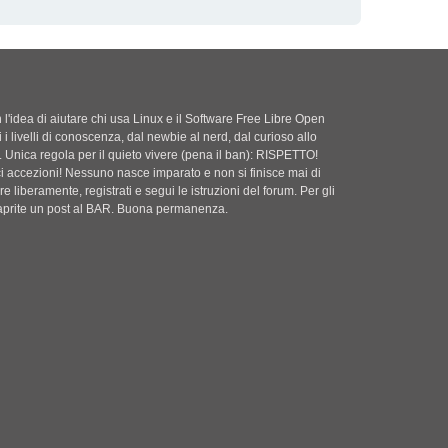
'idea di aiutare chi usa Linux e il Software Free Libre Open
i i livelli di conoscenza, dal newbie al nerd, dal curioso allo
. Unica regola per il quieto vivere (pena il ban): RISPETTO!
ci accezioni! Nessuno nasce imparato e non si finisce mai di
e liberamente, registrati e segui le istruzioni del forum. Per gli
i aprite un post al BAR. Buona permanenza.