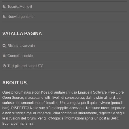
TecnikaMente.it
Nuovi argomenti
VAI ALLA PAGINA
Ricerca avanzata
Cancella cookie
Tutti gli orari sono
UTC
ABOUT US
Questo forum nasce con l'idea di aiutare chi usa Linux e il Software Free Libre
Open Source, si accettano tutti i livelli di conoscenza, dal newbie al nerd, dal
curioso allo smanettone più incallito. Unica regola per il quieto vivere (pena il
ban): RISPETTO! Nelle sue più moltepplici accezioni! Nessuno nasce imparato
e non si finisce mai di imparare. Puoi contribuire liberamente, registrati e segui
le istruzioni del forum. Per gli off-topic e informazioni aprite un post al BAR.
Buona permanenza.