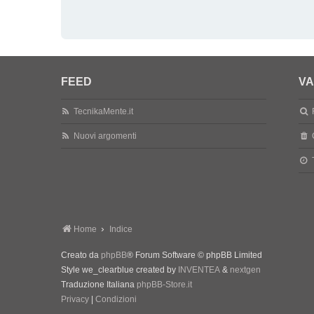
FEED
VA
TecnikaMente.it
Nuovi argomenti
Home
Indice
Creato da
phpBB
® Forum Software © phpBB Limited
Style we_clearblue created by
INVENTEA
&
nextgen
Traduzione Italiana
phpBB-Store.it
Privacy
|
Condizioni