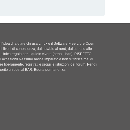
'idea di aiutare chi usa Linux e il Software Free Libre Open
i i livelli di conoscenza, dal newbie al nerd, dal curioso allo
. Unica regola per il quieto vivere (pena il ban): RISPETTO!
ci accezioni! Nessuno nasce imparato e non si finisce mai di
e liberamente, registrati e segui le istruzioni del forum. Per gli
i aprite un post al BAR. Buona permanenza.