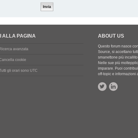
I ALLA PAGINA
ABOUT US
Questo forum nasce con l
Ricerca avanzata
Source, si accettano tutt
smanettone più incallito
Cancella cookie
Nelle sue più molteppli
imparare. Puoi contribuir
Tutti gli orari sono
UTC
off-topic e informazion