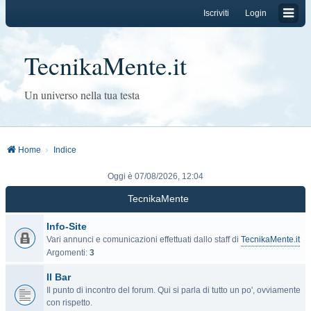
Iscriviti
Login
TecnikaMente.it
Un universo nella tua testa
Home
Indice
Oggi è 07/08/2026, 12:04
TecnikaMente
Info-Site
Vari annunci e comunicazioni effettuati dallo staff di
TecnikaMente.it
Argomenti:
3
Il Bar
Il punto di incontro del forum. Qui si parla di tutto un po', ovviamente
con rispetto.