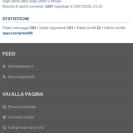
sugli utenti attivi negli ultimi 5 minuti)
Record di utenti connessi:
1697
registrato il 23/07/2026, 21:31
STATISTICHE
Totale messaggi
294
• Totale argomenti
103
• Totale iscritti
22
• Ultimo iscritto
spaccioclarinet99
FEED
TecnikaMente.it
Nuovi argomenti
VAI ALLA PAGINA
Ricerca avanzata
Cancella cookie
Tutti gli orari sono
UTC