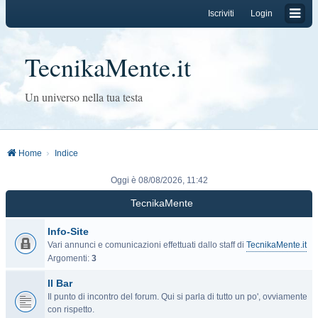
Iscriviti
Login
TecnikaMente.it
Un universo nella tua testa
Home
Indice
Oggi è 08/08/2026, 11:42
TecnikaMente
Info-Site
Vari annunci e comunicazioni effettuati dallo staff di
TecnikaMente.it
Argomenti:
3
Il Bar
Il punto di incontro del forum. Qui si parla di tutto un po', ovviamente
con rispetto.