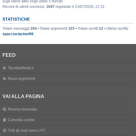
sugli utenti attivi negli ultimi 5 minuti)
Record di utenti connessi:
1697
registrato il 23/07/2026, 21:31
STATISTICHE
Totale messaggi
294
• Totale argomenti
103
• Totale iscritti
22
• Ultimo iscritto
spaccioclarinet99
FEED
TecnikaMente.it
Nuovi argomenti
VAI ALLA PAGINA
Ricerca avanzata
Cancella cookie
Tutti gli orari sono
UTC