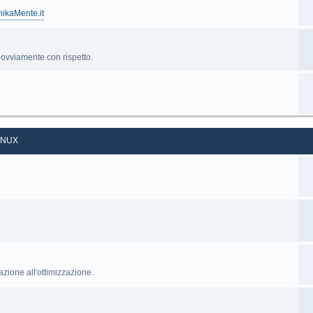
nikaMente.it
', ovviamente con rispetto.
INUX
razione all'ottimizzazione.