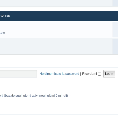
TWORK
zate
Ho dimenticato la password
|
Ricordami
ti (basato sugli utenti attivi negli ultimi 5 minuti)