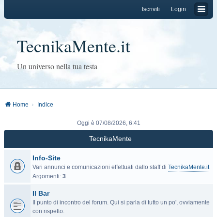
Iscriviti
Login
TecnikaMente.it
Un universo nella tua testa
Home
Indice
Oggi è 07/08/2026, 6:41
TecnikaMente
Info-Site
Vari annunci e comunicazioni effettuati dallo staff di
TecnikaMente.it
Argomenti:
3
Il Bar
Il punto di incontro del forum. Qui si parla di tutto un po', ovviamente
con rispetto.