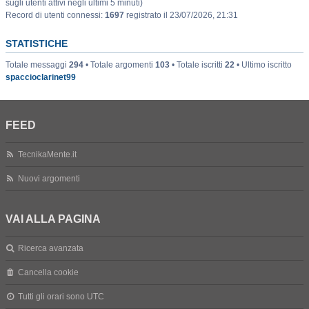
sugli utenti attivi negli ultimi 5 minuti)
Record di utenti connessi:
1697
registrato il 23/07/2026, 21:31
STATISTICHE
Totale messaggi
294
• Totale argomenti
103
• Totale iscritti
22
• Ultimo iscritto
spaccioclarinet99
FEED
TecnikaMente.it
Nuovi argomenti
VAI ALLA PAGINA
Ricerca avanzata
Cancella cookie
Tutti gli orari sono
UTC