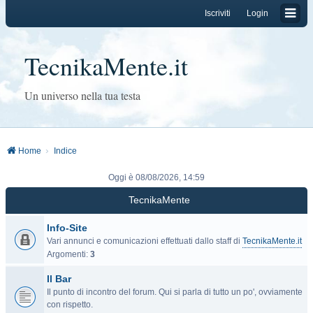
Iscriviti
Login
TecnikaMente.it
Un universo nella tua testa
Home
Indice
Oggi è 08/08/2026, 14:59
TecnikaMente
Info-Site
Vari annunci e comunicazioni effettuati dallo staff di
TecnikaMente.it
Argomenti:
3
Il Bar
Il punto di incontro del forum. Qui si parla di tutto un po', ovviamente
con rispetto.