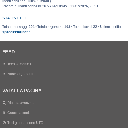
utenti attivi negli ultimi 5 minuti)
Record di utenti connessi:
1697
registrato il 23/07/2026, 21:31
STATISTICHE
Totale messaggi
294
• Totale argomenti
103
• Totale iscritti
22
• Ultimo iscritto
spaccioclarinet99
FEED
TecnikaMente.it
Nuovi argomenti
VAI ALLA PAGINA
Ricerca avanzata
Cancella cookie
Tutti gli orari sono
UTC