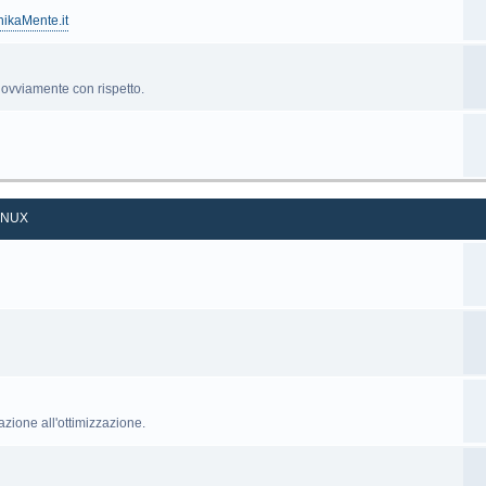
nikaMente.it
', ovviamente con rispetto.
INUX
razione all'ottimizzazione.