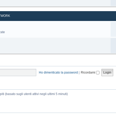
TWORK
zate
Ho dimenticato la password
|
Ricordami
ti (basato sugli utenti attivi negli ultimi 5 minuti)