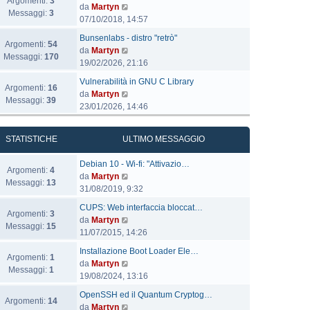
Argomenti:
3
l
V
da
Martyn
Messaggi:
3
t
e
07/10/2018, 14:57
i
d
U
Bunsenlabs - distro "retrò"
m
i
Argomenti:
54
l
V
da
Martyn
o
u
Messaggi:
170
t
e
19/02/2026, 21:16
m
l
i
d
e
U
t
Vulnerabilità in GNU C Library
m
i
Argomenti:
16
s
l
i
V
da
Martyn
o
u
Messaggi:
39
s
t
m
e
23/01/2026, 14:46
m
l
a
i
o
d
e
t
g
m
m
i
s
i
STATISTICHE
ULTIMO MESSAGGIO
g
o
e
u
s
m
i
m
s
l
a
o
U
Debian 10 - Wi-fi: "Attivazio…
o
e
s
t
Argomenti:
4
g
m
l
V
da
Martyn
s
a
i
Messaggi:
13
g
e
t
e
31/08/2019, 9:32
s
g
m
i
s
i
d
a
g
o
U
CUPS: Web interfaccia bloccat…
o
s
m
i
Argomenti:
3
g
i
m
l
V
da
Martyn
a
o
u
Messaggi:
15
g
o
e
t
e
11/07/2015, 14:26
g
m
l
i
s
i
d
g
e
U
t
Installazione Boot Loader Ele…
o
s
m
i
Argomenti:
1
i
s
l
i
V
da
Martyn
a
o
u
Messaggi:
1
o
s
t
m
e
19/08/2024, 13:16
g
m
l
a
i
o
d
g
e
U
t
OpenSSH ed il Quantum Cryptog…
g
m
m
i
Argomenti:
14
i
s
l
i
V
da
Martyn