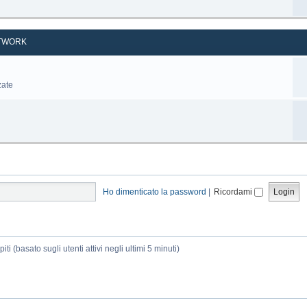
TWORK
zate
Ho dimenticato la password
|
Ricordami
ti (basato sugli utenti attivi negli ultimi 5 minuti)