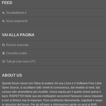
FEED
TecnikaMente.it
Nuovi argomenti
VAI ALLA PAGINA
Ricerca avanzata
Cancella cookie
Tutti gli orari sono
UTC
ABOUT US
Questo forum nasce con l'idea di aiutare chi usa Linux e il Software Free Libre
Open Source, si accettano tutti i livelli di conoscenza, dal newbie al nerd, dal
curioso allo smanettone più incallito. Unica regola per il quieto vivere (pena il
ban): RISPETTO! Nelle sue più moltepplici accezioni! Nessuno nasce imparato
e non si finisce mai di imparare. Puoi contribuire liberamente, registrati e segui
le istruzioni del forum. Per gli off-topic e informazioni aprite un post al BAR.