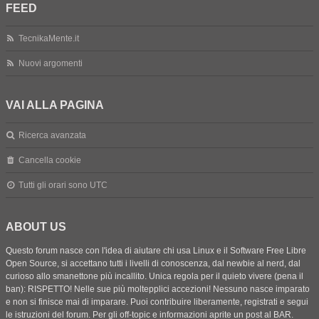
FEED
TecnikaMente.it
Nuovi argomenti
VAI ALLA PAGINA
Ricerca avanzata
Cancella cookie
Tutti gli orari sono
UTC
ABOUT US
Questo forum nasce con l'idea di aiutare chi usa Linux e il Software Free Libre
Open Source, si accettano tutti i livelli di conoscenza, dal newbie al nerd, dal
curioso allo smanettone più incallito. Unica regola per il quieto vivere (pena il
ban): RISPETTO! Nelle sue più moltepplici accezioni! Nessuno nasce imparato
e non si finisce mai di imparare. Puoi contribuire liberamente, registrati e segui
le istruzioni del forum. Per gli off-topic e informazioni aprite un post al BAR.