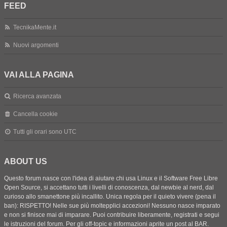
FEED
TecnikaMente.it
Nuovi argomenti
VAI ALLA PAGINA
Ricerca avanzata
Cancella cookie
Tutti gli orari sono
UTC
ABOUT US
Questo forum nasce con l'idea di aiutare chi usa Linux e il Software Free Libre
Open Source, si accettano tutti i livelli di conoscenza, dal newbie al nerd, dal
curioso allo smanettone più incallito. Unica regola per il quieto vivere (pena il
ban): RISPETTO! Nelle sue più moltepplici accezioni! Nessuno nasce imparato
e non si finisce mai di imparare. Puoi contribuire liberamente, registrati e segui
le istruzioni del forum. Per gli off-topic e informazioni aprite un post al BAR.