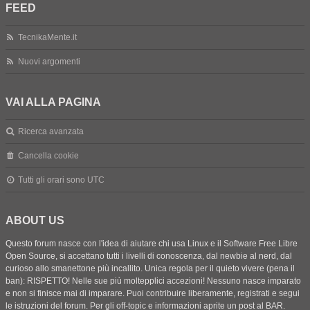
FEED
TecnikaMente.it
Nuovi argomenti
VAI ALLA PAGINA
Ricerca avanzata
Cancella cookie
Tutti gli orari sono
UTC
ABOUT US
Questo forum nasce con l'idea di aiutare chi usa Linux e il Software Free Libre
Open Source, si accettano tutti i livelli di conoscenza, dal newbie al nerd, dal
curioso allo smanettone più incallito. Unica regola per il quieto vivere (pena il
ban): RISPETTO! Nelle sue più moltepplici accezioni! Nessuno nasce imparato
e non si finisce mai di imparare. Puoi contribuire liberamente, registrati e segui
le istruzioni del forum. Per gli off-topic e informazioni aprite un post al BAR.