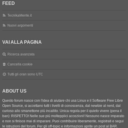
FEED
TecnikaMente.it
Nuovi argomenti
VAI ALLA PAGINA
Ricerca avanzata
Cancella cookie
Tutti gli orari sono
UTC
ABOUT US
Questo forum nasce con l'idea di aiutare chi usa Linux e il Software Free Libre
Open Source, si accettano tutti i livelli di conoscenza, dal newbie al nerd, dal
curioso allo smanettone più incallito. Unica regola per il quieto vivere (pena il
ban): RISPETTO! Nelle sue più moltepplici accezioni! Nessuno nasce imparato
e non si finisce mai di imparare. Puoi contribuire liberamente, registrati e segui
le istruzioni del forum. Per gli off-topic e informazioni aprite un post al BAR.