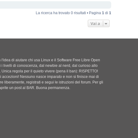
La ricerca ha trovato 0 risultati • Pagina
1
di
1
Vai a
'idea di aiutare chi usa Linux e il Software Free Libre Open
i i livelli di conoscenza, dal newbie al nerd, dal curioso allo
. Unica regola per il quieto vivere (pena il ban): RISPETTO!
ci accezioni! Nessuno nasce imparato e non si finisce mai di
e liberamente, registrati e segui le istruzioni del forum. Per gli
i aprite un post al BAR. Buona permanenza.