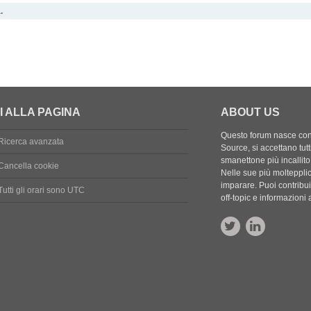
.
I ALLA PAGINA
ABOUT US
Questo forum nasce con l
Ricerca avanzata
Source, si accettano tutt
smanettone più incallito
Cancella cookie
Nelle sue più molteppli
imparare. Puoi contribuir
Tutti gli orari sono
UTC
off-topic e informazion