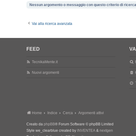
Nessun argomento o messaggio con questo criterio di ricerca
Vai alla ricerca avanzata
FEED
VA
TecnikaMente.it
Nuovi argomenti
Home
Indice
Cerca
Argomenti attivi
Creato da
phpBB
® Forum Software © phpBB Limited
Style we_clearblue created by
INVENTEA
&
nextgen