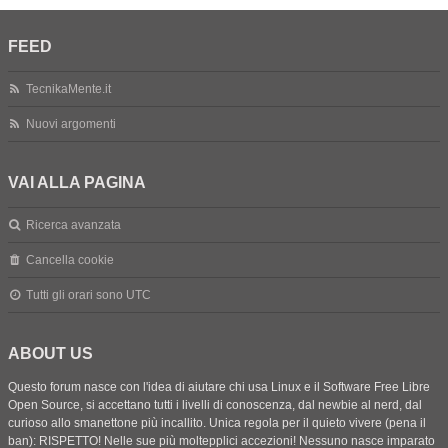
FEED
TecnikaMente.it
Nuovi argomenti
VAI ALLA PAGINA
Ricerca avanzata
Cancella cookie
Tutti gli orari sono
UTC
ABOUT US
Questo forum nasce con l'idea di aiutare chi usa Linux e il Software Free Libre
Open Source, si accettano tutti i livelli di conoscenza, dal newbie al nerd, dal
curioso allo smanettone più incallito. Unica regola per il quieto vivere (pena il
ban): RISPETTO! Nelle sue più moltepplici accezioni! Nessuno nasce imparato