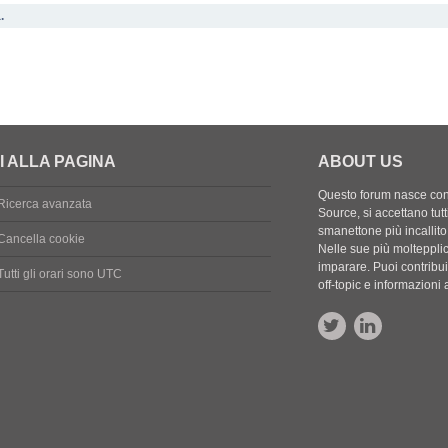
.
I ALLA PAGINA
ABOUT US
Questo forum nasce con l
Ricerca avanzata
Source, si accettano tutt
smanettone più incallito
Cancella cookie
Nelle sue più molteppli
imparare. Puoi contribuir
Tutti gli orari sono
UTC
off-topic e informazion