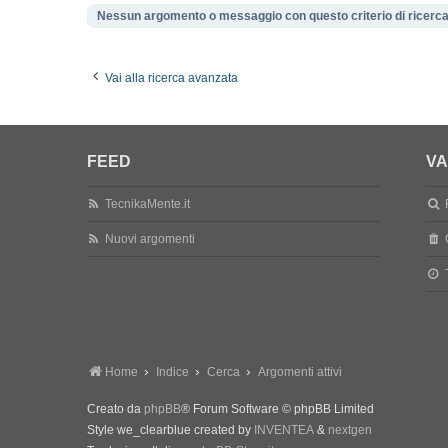
Nessun argomento o messaggio con questo criterio di ricerca
Vai alla ricerca avanzata
FEED
VA
TecnikaMente.it
Nuovi argomenti
Home
Indice
Cerca
Argomenti attivi
Creato da
phpBB
® Forum Software © phpBB Limited
Style we_clearblue created by
INVENTEA
&
nextgen