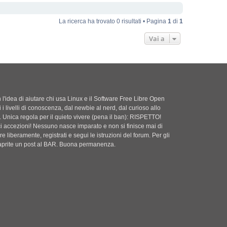
La ricerca ha trovato 0 risultati • Pagina
1
di
1
Vai a
'idea di aiutare chi usa Linux e il Software Free Libre Open
i i livelli di conoscenza, dal newbie al nerd, dal curioso allo
. Unica regola per il quieto vivere (pena il ban): RISPETTO!
ci accezioni! Nessuno nasce imparato e non si finisce mai di
e liberamente, registrati e segui le istruzioni del forum. Per gli
i aprite un post al BAR. Buona permanenza.