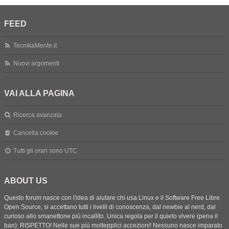
FEED
TecnikaMente.it
Nuovi argomenti
VAI ALLA PAGINA
Ricerca avanzata
Cancella cookie
Tutti gli orari sono
UTC
ABOUT US
Questo forum nasce con l'idea di aiutare chi usa Linux e il Software Free Libre
Open Source, si accettano tutti i livelli di conoscenza, dal newbie al nerd, dal
curioso allo smanettone più incallito. Unica regola per il quieto vivere (pena il
ban): RISPETTO! Nelle sue più moltepplici accezioni! Nessuno nasce imparato