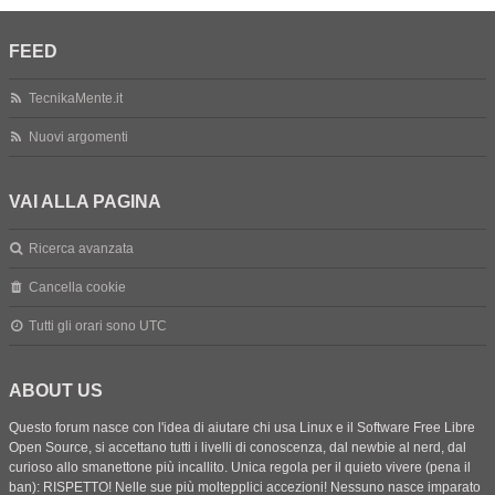
FEED
TecnikaMente.it
Nuovi argomenti
VAI ALLA PAGINA
Ricerca avanzata
Cancella cookie
Tutti gli orari sono
UTC
ABOUT US
Questo forum nasce con l'idea di aiutare chi usa Linux e il Software Free Libre
Open Source, si accettano tutti i livelli di conoscenza, dal newbie al nerd, dal
curioso allo smanettone più incallito. Unica regola per il quieto vivere (pena il
ban): RISPETTO! Nelle sue più moltepplici accezioni! Nessuno nasce imparato