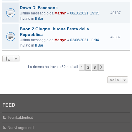
s
Down Di Facebook
i
t
V
49137
Ultimo messaggio da
Martyn
«
08/10/2021, 19:35
e
i
Inviato in
Il Bar
s
Buon 2 Giugno, buona Festa della
i
t
Repubblica
V
49387
e
Ultimo messaggio da
Martyn
«
02/06/2021, 11:04
i
Inviato in
Il Bar
s
i
t
e
1
2
3
Prossimo
La ricerca ha trovato 52 risultati
Vai a
FEED
TecnikaMente.it
Nuovi argomenti