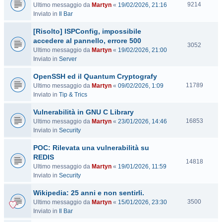
V
9214
Ultimo messaggio da
Martyn
«
19/02/2026, 21:16
i
Inviato in
Il Bar
s
[Risolto] ISPConfig, impossibile
i
t
accedere al pannello, errore 500
V
3052
e
Ultimo messaggio da
Martyn
«
19/02/2026, 21:00
i
Inviato in
Server
s
i
OpenSSH ed il Quantum Cryptografy
t
V
11789
Ultimo messaggio da
Martyn
«
09/02/2026, 1:09
e
i
Inviato in
Tip & Trics
s
Vulnerabilità in GNU C Library
i
t
V
16853
Ultimo messaggio da
Martyn
«
23/01/2026, 14:46
e
i
Inviato in
Security
s
POC: Rilevata una vulnerabilità su
i
t
REDIS
V
14818
e
Ultimo messaggio da
Martyn
«
19/01/2026, 11:59
i
Inviato in
Security
s
i
Wikipedia: 25 anni e non sentirli.
t
V
3500
Ultimo messaggio da
Martyn
«
15/01/2026, 23:30
e
i
Inviato in
Il Bar
s