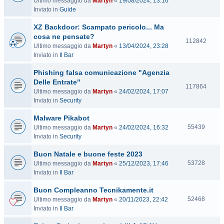
Ultimo messaggio da
Martyn
«
19/08/2024, 13:16
i
Inviato in
Guide
s
i
XZ Backdoor: Scampato pericolo... Ma
t
cosa ne pensate?
e
V
112842
Ultimo messaggio da
Martyn
«
13/04/2024, 23:28
i
Inviato in
Il Bar
s
i
Phishing falsa comunicazione "Agenzia
t
Delle Entrate"
e
V
117864
Ultimo messaggio da
Martyn
«
24/02/2024, 17:07
i
Inviato in
Security
s
i
Malware Pikabot
t
V
55439
Ultimo messaggio da
Martyn
«
24/02/2024, 16:32
e
i
Inviato in
Security
s
Buon Natale e buone feste 2023
i
t
V
53728
Ultimo messaggio da
Martyn
«
25/12/2023, 17:46
e
i
Inviato in
Il Bar
s
Buon Compleanno Tecnikamente.it
i
t
V
52468
Ultimo messaggio da
Martyn
«
20/11/2023, 22:42
e
i
Inviato in
Il Bar
s