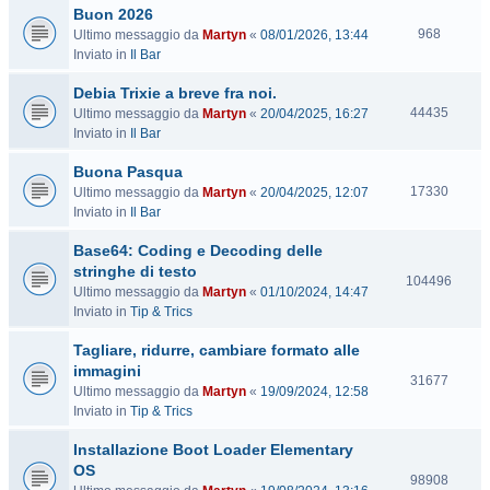
Buon 2026
i
V
t
968
Ultimo messaggio da
Martyn
«
08/01/2026, 13:44
i
e
Inviato in
Il Bar
s
Debia Trixie a breve fra noi.
i
t
V
44435
Ultimo messaggio da
Martyn
«
20/04/2025, 16:27
e
i
Inviato in
Il Bar
s
Buona Pasqua
i
t
V
17330
Ultimo messaggio da
Martyn
«
20/04/2025, 12:07
e
i
Inviato in
Il Bar
s
Base64: Coding e Decoding delle
i
t
stringhe di testo
V
104496
e
Ultimo messaggio da
Martyn
«
01/10/2024, 14:47
i
Inviato in
Tip & Trics
s
i
Tagliare, ridurre, cambiare formato alle
t
immagini
e
V
31677
Ultimo messaggio da
Martyn
«
19/09/2024, 12:58
i
Inviato in
Tip & Trics
s
i
Installazione Boot Loader Elementary
t
OS
e
V
98908