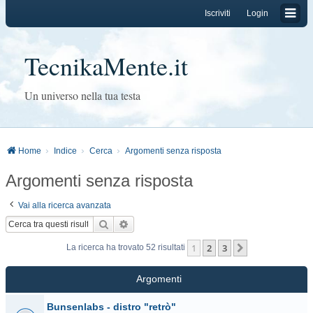
Iscriviti
Login
TecnikaMente.it
Un universo nella tua testa
Home
Indice
Cerca
Argomenti senza risposta
Argomenti senza risposta
Vai alla ricerca avanzata
Cerca
Ricerca avanzata
1
2
3
Prossimo
La ricerca ha trovato 52 risultati
Argomenti
Bunsenlabs - distro "retrò"