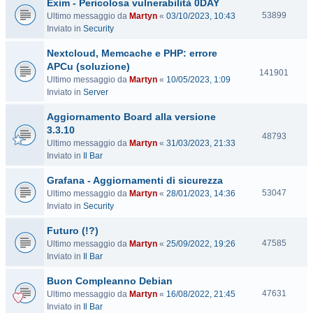
Exim - Pericolosa vulnerabilità 0DAY
i
t
V
53899
Ultimo messaggio da
Martyn
«
03/10/2023, 10:43
e
i
Inviato in
Security
s
Nextcloud, Memcache e PHP: errore
i
t
APCu (soluzione)
V
141901
e
Ultimo messaggio da
Martyn
«
10/05/2023, 1:09
i
Inviato in
Server
s
i
Aggiornamento Board alla versione
t
3.3.10
e
V
48793
Ultimo messaggio da
Martyn
«
31/03/2023, 21:33
i
Inviato in
Il Bar
s
i
Grafana - Aggiornamenti di sicurezza
t
V
53047
Ultimo messaggio da
Martyn
«
28/01/2023, 14:36
e
i
Inviato in
Security
s
Futuro (!?)
i
t
V
47585
Ultimo messaggio da
Martyn
«
25/09/2022, 19:26
e
i
Inviato in
Il Bar
s
Buon Compleanno Debian
i
t
V
47631
Ultimo messaggio da
Martyn
«
16/08/2022, 21:45
e
i
Inviato in
Il Bar