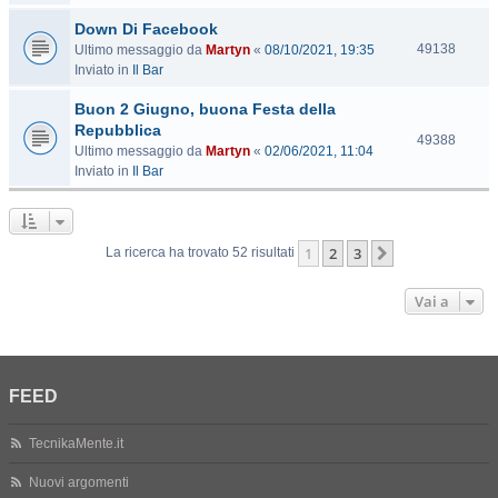
s
Down Di Facebook
i
t
V
49138
Ultimo messaggio da
Martyn
«
08/10/2021, 19:35
e
i
Inviato in
Il Bar
s
Buon 2 Giugno, buona Festa della
i
t
Repubblica
V
49388
e
Ultimo messaggio da
Martyn
«
02/06/2021, 11:04
i
Inviato in
Il Bar
s
i
t
e
1
2
3
Prossimo
La ricerca ha trovato 52 risultati
Vai a
FEED
TecnikaMente.it
Nuovi argomenti