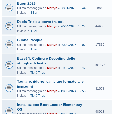
Buon 2026
i
V
t
968
Ultimo messaggio da
Martyn
«
08/01/2026, 13:44
i
e
Inviato in
Il Bar
s
Debia Trixie a breve fra noi.
i
t
V
44438
Ultimo messaggio da
Martyn
«
20/04/2025, 16:27
e
i
Inviato in
Il Bar
s
Buona Pasqua
i
t
V
17330
Ultimo messaggio da
Martyn
«
20/04/2025, 12:07
e
i
Inviato in
Il Bar
s
Base64: Coding e Decoding delle
i
t
stringhe di testo
V
104497
e
Ultimo messaggio da
Martyn
«
01/10/2024, 14:47
i
Inviato in
Tip & Trics
s
i
Tagliare, ridurre, cambiare formato alle
t
immagini
e
V
31678
Ultimo messaggio da
Martyn
«
19/09/2024, 12:58
i
Inviato in
Tip & Trics
s
i
Installazione Boot Loader Elementary
t
OS
e
V
98913