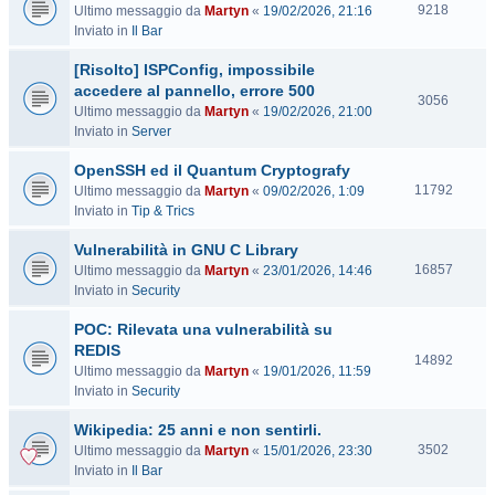
V
9218
Ultimo messaggio da
Martyn
«
19/02/2026, 21:16
i
Inviato in
Il Bar
s
[Risolto] ISPConfig, impossibile
i
t
accedere al pannello, errore 500
V
3056
e
Ultimo messaggio da
Martyn
«
19/02/2026, 21:00
i
Inviato in
Server
s
i
OpenSSH ed il Quantum Cryptografy
t
V
11792
Ultimo messaggio da
Martyn
«
09/02/2026, 1:09
e
i
Inviato in
Tip & Trics
s
Vulnerabilità in GNU C Library
i
t
V
16857
Ultimo messaggio da
Martyn
«
23/01/2026, 14:46
e
i
Inviato in
Security
s
POC: Rilevata una vulnerabilità su
i
t
REDIS
V
14892
e
Ultimo messaggio da
Martyn
«
19/01/2026, 11:59
i
Inviato in
Security
s
i
Wikipedia: 25 anni e non sentirli.
t
V
3502
Ultimo messaggio da
Martyn
«
15/01/2026, 23:30
e
i
Inviato in
Il Bar
s