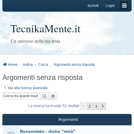
Iscriviti
Login
TecnikaMente.it
Un universo nella tua testa
Home
Indice
Cerca
Argomenti senza risposta
Argomenti senza risposta
Vai alla ricerca avanzata
Cerca
Ricerca avanzata
1
2
3
Prossimo
La ricerca ha trovato 52 risultati
Argomenti
Bunsenlabs - distro "retrò"