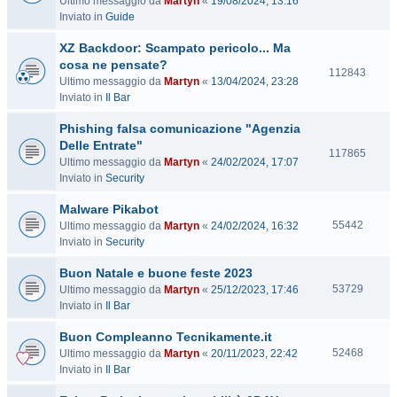
Ultimo messaggio da
Martyn
«
19/08/2024, 13:16
i
Inviato in
Guide
s
i
XZ Backdoor: Scampato pericolo... Ma
t
cosa ne pensate?
e
V
112843
Ultimo messaggio da
Martyn
«
13/04/2024, 23:28
i
Inviato in
Il Bar
s
i
Phishing falsa comunicazione "Agenzia
t
Delle Entrate"
e
V
117865
Ultimo messaggio da
Martyn
«
24/02/2024, 17:07
i
Inviato in
Security
s
i
Malware Pikabot
t
V
55442
Ultimo messaggio da
Martyn
«
24/02/2024, 16:32
e
i
Inviato in
Security
s
Buon Natale e buone feste 2023
i
t
V
53729
Ultimo messaggio da
Martyn
«
25/12/2023, 17:46
e
i
Inviato in
Il Bar
s
Buon Compleanno Tecnikamente.it
i
t
V
52468
Ultimo messaggio da
Martyn
«
20/11/2023, 22:42
e
i
Inviato in
Il Bar
s