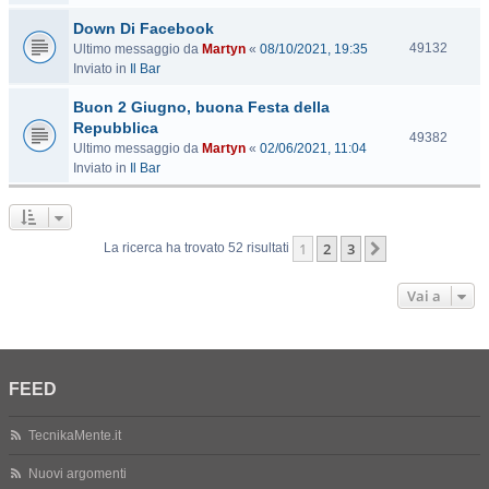
s
Down Di Facebook
i
t
V
49132
Ultimo messaggio da
Martyn
«
08/10/2021, 19:35
e
i
Inviato in
Il Bar
s
Buon 2 Giugno, buona Festa della
i
t
Repubblica
V
49382
e
Ultimo messaggio da
Martyn
«
02/06/2021, 11:04
i
Inviato in
Il Bar
s
i
t
e
1
2
3
Prossimo
La ricerca ha trovato 52 risultati
Vai a
FEED
TecnikaMente.it
Nuovi argomenti