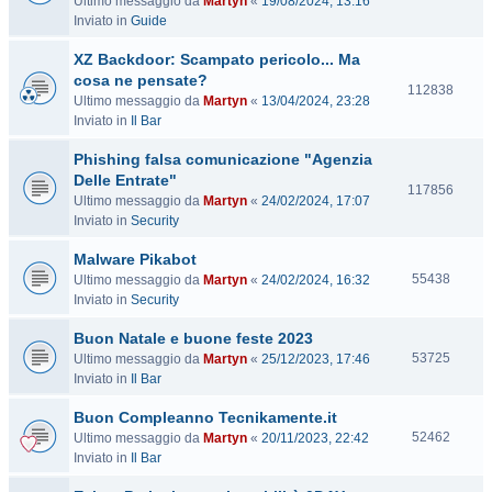
Ultimo messaggio da
Martyn
«
19/08/2024, 13:16
i
Inviato in
Guide
s
i
XZ Backdoor: Scampato pericolo... Ma
t
cosa ne pensate?
e
V
112838
Ultimo messaggio da
Martyn
«
13/04/2024, 23:28
i
Inviato in
Il Bar
s
i
Phishing falsa comunicazione "Agenzia
t
Delle Entrate"
e
V
117856
Ultimo messaggio da
Martyn
«
24/02/2024, 17:07
i
Inviato in
Security
s
i
Malware Pikabot
t
V
55438
Ultimo messaggio da
Martyn
«
24/02/2024, 16:32
e
i
Inviato in
Security
s
Buon Natale e buone feste 2023
i
t
V
53725
Ultimo messaggio da
Martyn
«
25/12/2023, 17:46
e
i
Inviato in
Il Bar
s
Buon Compleanno Tecnikamente.it
i
t
V
52462
Ultimo messaggio da
Martyn
«
20/11/2023, 22:42
e
i
Inviato in
Il Bar
s