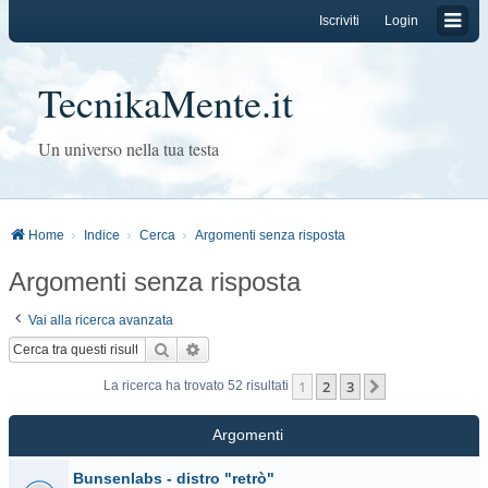
Iscriviti
Login
TecnikaMente.it
Un universo nella tua testa
Home
Indice
Cerca
Argomenti senza risposta
Argomenti senza risposta
Vai alla ricerca avanzata
Cerca
Ricerca avanzata
1
2
3
Prossimo
La ricerca ha trovato 52 risultati
Argomenti
Bunsenlabs - distro "retrò"