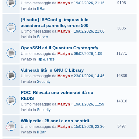
V
9198
Ultimo messaggio da
Martyn
«
19/02/2026, 21:16
i
Inviato in
Il Bar
s
[Risolto] ISPConfig, impossibile
i
t
accedere al pannello, errore 500
V
3035
e
Ultimo messaggio da
Martyn
«
19/02/2026, 21:00
i
Inviato in
Server
s
i
OpenSSH ed il Quantum Cryptografy
t
V
11771
Ultimo messaggio da
Martyn
«
09/02/2026, 1:09
e
i
Inviato in
Tip & Trics
s
Vulnerabilità in GNU C Library
i
t
V
16839
Ultimo messaggio da
Martyn
«
23/01/2026, 14:46
e
i
Inviato in
Security
s
POC: Rilevata una vulnerabilità su
i
t
REDIS
V
14816
e
Ultimo messaggio da
Martyn
«
19/01/2026, 11:59
i
Inviato in
Security
s
i
Wikipedia: 25 anni e non sentirli.
t
V
3497
Ultimo messaggio da
Martyn
«
15/01/2026, 23:30
e
i
Inviato in
Il Bar
s