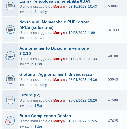
Exim - Pericolosa vulnerabilità 0DAY
i
t
V
53894
Ultimo messaggio da
Martyn
«
03/10/2023, 10:43
e
i
Inviato in
Security
s
Nextcloud, Memcache e PHP: errore
i
t
APCu (soluzione)
V
141890
e
Ultimo messaggio da
Martyn
«
10/05/2023, 1:09
i
Inviato in
Server
s
i
Aggiornamento Board alla versione
t
3.3.10
e
V
48788
Ultimo messaggio da
Martyn
«
31/03/2023, 21:33
i
Inviato in
Il Bar
s
i
Grafana - Aggiornamenti di sicurezza
t
V
53043
Ultimo messaggio da
Martyn
«
28/01/2023, 14:36
e
i
Inviato in
Security
s
Futuro (!?)
i
t
V
47580
Ultimo messaggio da
Martyn
«
25/09/2022, 19:26
e
i
Inviato in
Il Bar
s
Buon Compleanno Debian
i
t
V
47625
Ultimo messaggio da
Martyn
«
16/08/2022, 21:45
e
i
Inviato in
Il Bar