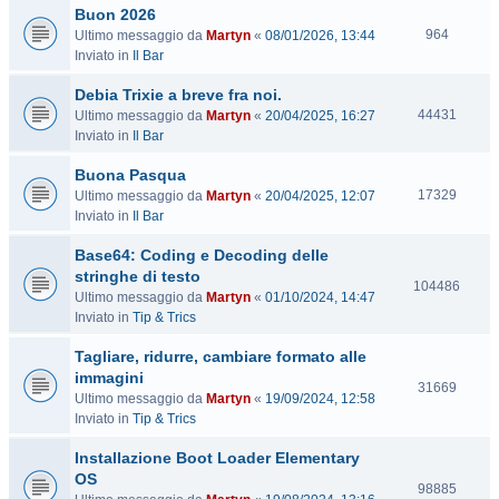
Buon 2026
i
V
t
964
Ultimo messaggio da
Martyn
«
08/01/2026, 13:44
i
e
Inviato in
Il Bar
s
Debia Trixie a breve fra noi.
i
t
V
44431
Ultimo messaggio da
Martyn
«
20/04/2025, 16:27
e
i
Inviato in
Il Bar
s
Buona Pasqua
i
t
V
17329
Ultimo messaggio da
Martyn
«
20/04/2025, 12:07
e
i
Inviato in
Il Bar
s
Base64: Coding e Decoding delle
i
t
stringhe di testo
V
104486
e
Ultimo messaggio da
Martyn
«
01/10/2024, 14:47
i
Inviato in
Tip & Trics
s
i
Tagliare, ridurre, cambiare formato alle
t
immagini
e
V
31669
Ultimo messaggio da
Martyn
«
19/09/2024, 12:58
i
Inviato in
Tip & Trics
s
i
Installazione Boot Loader Elementary
t
OS
e
V
98885