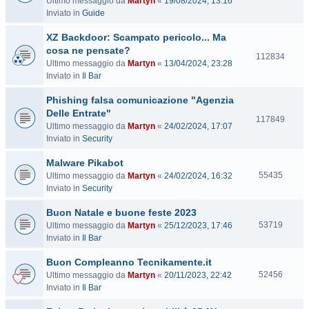
Ultimo messaggio da
Martyn
«
19/08/2024, 13:16
i
Inviato in
Guide
s
i
XZ Backdoor: Scampato pericolo... Ma
t
cosa ne pensate?
e
V
112834
Ultimo messaggio da
Martyn
«
13/04/2024, 23:28
i
Inviato in
Il Bar
s
i
Phishing falsa comunicazione "Agenzia
t
Delle Entrate"
e
V
117849
Ultimo messaggio da
Martyn
«
24/02/2024, 17:07
i
Inviato in
Security
s
i
Malware Pikabot
t
V
55435
Ultimo messaggio da
Martyn
«
24/02/2024, 16:32
e
i
Inviato in
Security
s
Buon Natale e buone feste 2023
i
t
V
53719
Ultimo messaggio da
Martyn
«
25/12/2023, 17:46
e
i
Inviato in
Il Bar
s
Buon Compleanno Tecnikamente.it
i
t
V
52456
Ultimo messaggio da
Martyn
«
20/11/2023, 22:42
e
i
Inviato in
Il Bar
s