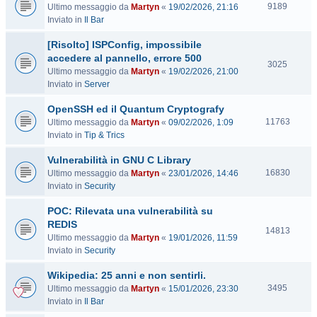
V
9189
Ultimo messaggio da
Martyn
«
19/02/2026, 21:16
i
Inviato in
Il Bar
s
[Risolto] ISPConfig, impossibile
i
t
accedere al pannello, errore 500
V
3025
e
Ultimo messaggio da
Martyn
«
19/02/2026, 21:00
i
Inviato in
Server
s
i
OpenSSH ed il Quantum Cryptografy
t
V
11763
Ultimo messaggio da
Martyn
«
09/02/2026, 1:09
e
i
Inviato in
Tip & Trics
s
Vulnerabilità in GNU C Library
i
t
V
16830
Ultimo messaggio da
Martyn
«
23/01/2026, 14:46
e
i
Inviato in
Security
s
POC: Rilevata una vulnerabilità su
i
t
REDIS
V
14813
e
Ultimo messaggio da
Martyn
«
19/01/2026, 11:59
i
Inviato in
Security
s
i
Wikipedia: 25 anni e non sentirli.
t
V
3495
Ultimo messaggio da
Martyn
«
15/01/2026, 23:30
e
i
Inviato in
Il Bar
s