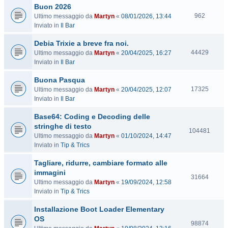
Buon 2026
i
V
t
962
Ultimo messaggio da
Martyn
«
08/01/2026, 13:44
i
e
Inviato in
Il Bar
s
Debia Trixie a breve fra noi.
i
t
V
44429
Ultimo messaggio da
Martyn
«
20/04/2025, 16:27
e
i
Inviato in
Il Bar
s
Buona Pasqua
i
t
V
17325
Ultimo messaggio da
Martyn
«
20/04/2025, 12:07
e
i
Inviato in
Il Bar
s
Base64: Coding e Decoding delle
i
t
stringhe di testo
V
104481
e
Ultimo messaggio da
Martyn
«
01/10/2024, 14:47
i
Inviato in
Tip & Trics
s
i
Tagliare, ridurre, cambiare formato alle
t
immagini
e
V
31664
Ultimo messaggio da
Martyn
«
19/09/2024, 12:58
i
Inviato in
Tip & Trics
s
i
Installazione Boot Loader Elementary
t
OS
e
V
98874