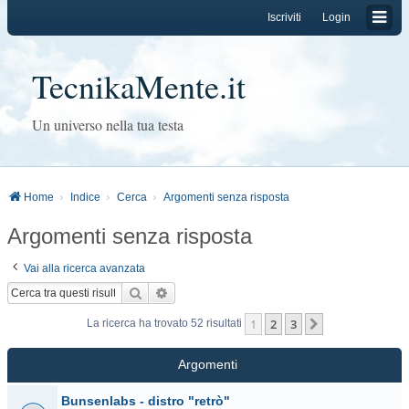
Iscriviti
Login
TecnikaMente.it
Un universo nella tua testa
Home
Indice
Cerca
Argomenti senza risposta
Argomenti senza risposta
Vai alla ricerca avanzata
Cerca
Ricerca avanzata
1
2
3
Prossimo
La ricerca ha trovato 52 risultati
Argomenti
Bunsenlabs - distro "retrò"