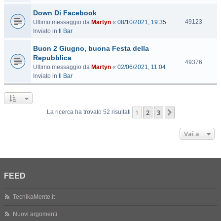
s
Down Di Facebook
i
t
V
49123
Ultimo messaggio da
Martyn
«
08/10/2021, 19:35
e
i
Inviato in
Il Bar
s
Buon 2 Giugno, buona Festa della
i
t
Repubblica
V
49376
e
Ultimo messaggio da
Martyn
«
02/06/2021, 11:04
i
Inviato in
Il Bar
s
i
t
e
1
2
3
Prossimo
La ricerca ha trovato 52 risultati
Vai a
FEED
TecnikaMente.it
Nuovi argomenti