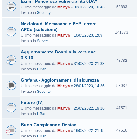
Exim - Pericolosa vulnerabilità 0DAY
i
t
V
53883
Ultimo messaggio da
Martyn
«
03/10/2023, 10:43
e
i
Inviato in
Security
s
Nextcloud, Memcache e PHP: errore
i
t
APCu (soluzione)
V
141873
e
Ultimo messaggio da
Martyn
«
10/05/2023, 1:09
i
Inviato in
Server
s
i
Aggiornamento Board alla versione
t
3.3.10
e
V
48782
Ultimo messaggio da
Martyn
«
31/03/2023, 21:33
i
Inviato in
Il Bar
s
i
Grafana - Aggiornamenti di sicurezza
t
V
53037
Ultimo messaggio da
Martyn
«
28/01/2023, 14:36
e
i
Inviato in
Security
s
Futuro (!?)
i
t
V
47571
Ultimo messaggio da
Martyn
«
25/09/2022, 19:26
e
i
Inviato in
Il Bar
s
Buon Compleanno Debian
i
t
V
47616
Ultimo messaggio da
Martyn
«
16/08/2022, 21:45
e
i
Inviato in
Il Bar