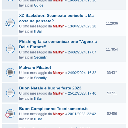
Ultimo messaggio da
Martyn
«
19/08/2024, 13:16
i
Inviato in
Guide
s
i
XZ Backdoor: Scampato pericolo... Ma
t
cosa ne pensate?
e
V
112836
Ultimo messaggio da
Martyn
«
13/04/2024, 23:28
i
Inviato in
Il Bar
s
i
Phishing falsa comunicazione "Agenzia
t
Delle Entrate"
e
V
117854
Ultimo messaggio da
Martyn
«
24/02/2024, 17:07
i
Inviato in
Security
s
i
Malware Pikabot
t
V
55437
Ultimo messaggio da
Martyn
«
24/02/2024, 16:32
e
i
Inviato in
Security
s
Buon Natale e buone feste 2023
i
t
V
53721
Ultimo messaggio da
Martyn
«
25/12/2023, 17:46
e
i
Inviato in
Il Bar
s
Buon Compleanno Tecnikamente.it
i
t
V
52459
Ultimo messaggio da
Martyn
«
20/11/2023, 22:42
e
i
Inviato in
Il Bar
s