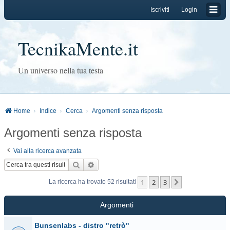
Iscriviti
Login
TecnikaMente.it
Un universo nella tua testa
Home
Indice
Cerca
Argomenti senza risposta
Argomenti senza risposta
Vai alla ricerca avanzata
Cerca
Ricerca avanzata
1
2
3
Prossimo
La ricerca ha trovato 52 risultati
Argomenti
Bunsenlabs - distro "retrò"