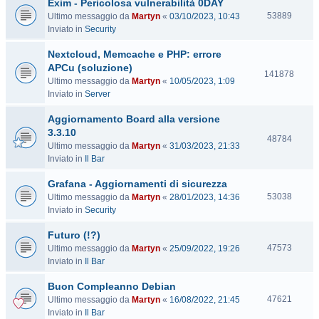
Exim - Pericolosa vulnerabilità 0DAY
i
t
V
53889
Ultimo messaggio da
Martyn
«
03/10/2023, 10:43
e
i
Inviato in
Security
s
Nextcloud, Memcache e PHP: errore
i
t
APCu (soluzione)
V
141878
e
Ultimo messaggio da
Martyn
«
10/05/2023, 1:09
i
Inviato in
Server
s
i
Aggiornamento Board alla versione
t
3.3.10
e
V
48784
Ultimo messaggio da
Martyn
«
31/03/2023, 21:33
i
Inviato in
Il Bar
s
i
Grafana - Aggiornamenti di sicurezza
t
V
53038
Ultimo messaggio da
Martyn
«
28/01/2023, 14:36
e
i
Inviato in
Security
s
Futuro (!?)
i
t
V
47573
Ultimo messaggio da
Martyn
«
25/09/2022, 19:26
e
i
Inviato in
Il Bar
s
Buon Compleanno Debian
i
t
V
47621
Ultimo messaggio da
Martyn
«
16/08/2022, 21:45
e
i
Inviato in
Il Bar