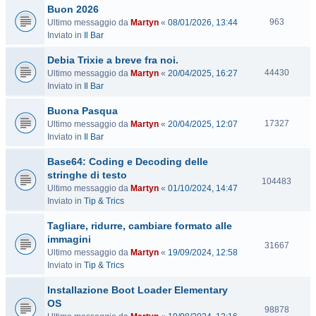
Buon 2026
i
V
t
963
Ultimo messaggio da
Martyn
«
08/01/2026, 13:44
i
e
Inviato in
Il Bar
s
Debia Trixie a breve fra noi.
i
t
V
44430
Ultimo messaggio da
Martyn
«
20/04/2025, 16:27
e
i
Inviato in
Il Bar
s
Buona Pasqua
i
t
V
17327
Ultimo messaggio da
Martyn
«
20/04/2025, 12:07
e
i
Inviato in
Il Bar
s
Base64: Coding e Decoding delle
i
t
stringhe di testo
V
104483
e
Ultimo messaggio da
Martyn
«
01/10/2024, 14:47
i
Inviato in
Tip & Trics
s
i
Tagliare, ridurre, cambiare formato alle
t
immagini
e
V
31667
Ultimo messaggio da
Martyn
«
19/09/2024, 12:58
i
Inviato in
Tip & Trics
s
i
Installazione Boot Loader Elementary
t
OS
e
V
98878