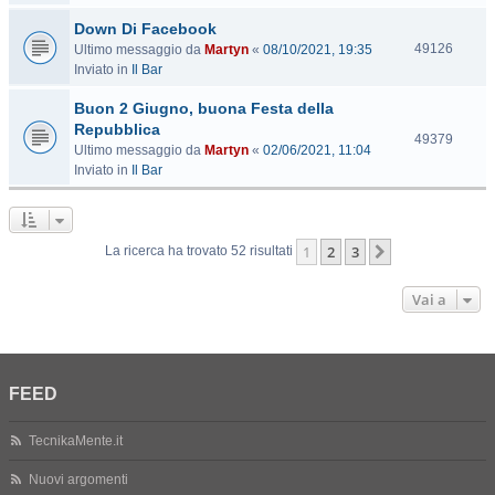
s
Down Di Facebook
i
t
V
49126
Ultimo messaggio da
Martyn
«
08/10/2021, 19:35
e
i
Inviato in
Il Bar
s
Buon 2 Giugno, buona Festa della
i
t
Repubblica
V
49379
e
Ultimo messaggio da
Martyn
«
02/06/2021, 11:04
i
Inviato in
Il Bar
s
i
t
e
1
2
3
Prossimo
La ricerca ha trovato 52 risultati
Vai a
FEED
TecnikaMente.it
Nuovi argomenti