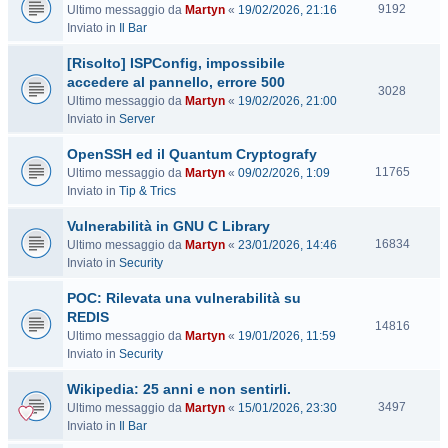
V
9192
Ultimo messaggio da
Martyn
«
19/02/2026, 21:16
i
Inviato in
Il Bar
s
[Risolto] ISPConfig, impossibile
i
t
accedere al pannello, errore 500
V
3028
e
Ultimo messaggio da
Martyn
«
19/02/2026, 21:00
i
Inviato in
Server
s
i
OpenSSH ed il Quantum Cryptografy
t
V
11765
Ultimo messaggio da
Martyn
«
09/02/2026, 1:09
e
i
Inviato in
Tip & Trics
s
Vulnerabilità in GNU C Library
i
t
V
16834
Ultimo messaggio da
Martyn
«
23/01/2026, 14:46
e
i
Inviato in
Security
s
POC: Rilevata una vulnerabilità su
i
t
REDIS
V
14816
e
Ultimo messaggio da
Martyn
«
19/01/2026, 11:59
i
Inviato in
Security
s
i
Wikipedia: 25 anni e non sentirli.
t
V
3497
Ultimo messaggio da
Martyn
«
15/01/2026, 23:30
e
i
Inviato in
Il Bar
s