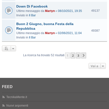
s
Down Di Facebook
i
t
V
49137
Ultimo messaggio da
Martyn
«
08/10/2021, 19:35
e
i
Inviato in
Il Bar
s
Buon 2 Giugno, buona Festa della
i
t
Repubblica
V
49387
e
Ultimo messaggio da
Martyn
«
02/06/2021, 11:04
i
Inviato in
Il Bar
s
i
t
e
1
2
3
Prossimo
La ricerca ha trovato 52 risultati
Vai a
FEED
TecnikaMente.it
Nuovi argomenti