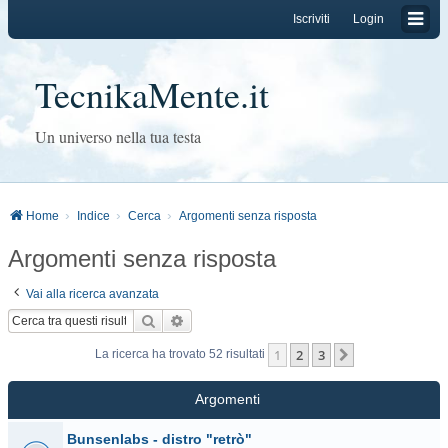
Iscriviti
Login
TecnikaMente.it
Un universo nella tua testa
Home
Indice
Cerca
Argomenti senza risposta
Argomenti senza risposta
Vai alla ricerca avanzata
Cerca
Ricerca avanzata
1
2
3
Prossimo
La ricerca ha trovato 52 risultati
Argomenti
Bunsenlabs - distro "retrò"