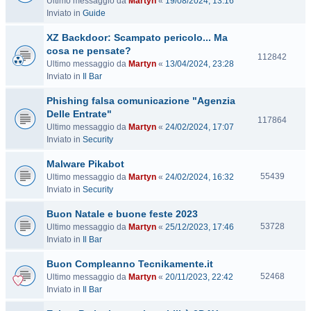
Ultimo messaggio da
Martyn
«
19/08/2024, 13:16
i
Inviato in
Guide
s
i
XZ Backdoor: Scampato pericolo... Ma
t
cosa ne pensate?
e
V
112842
Ultimo messaggio da
Martyn
«
13/04/2024, 23:28
i
Inviato in
Il Bar
s
i
Phishing falsa comunicazione "Agenzia
t
Delle Entrate"
e
V
117864
Ultimo messaggio da
Martyn
«
24/02/2024, 17:07
i
Inviato in
Security
s
i
Malware Pikabot
t
V
55439
Ultimo messaggio da
Martyn
«
24/02/2024, 16:32
e
i
Inviato in
Security
s
Buon Natale e buone feste 2023
i
t
V
53728
Ultimo messaggio da
Martyn
«
25/12/2023, 17:46
e
i
Inviato in
Il Bar
s
Buon Compleanno Tecnikamente.it
i
t
V
52468
Ultimo messaggio da
Martyn
«
20/11/2023, 22:42
e
i
Inviato in
Il Bar
s