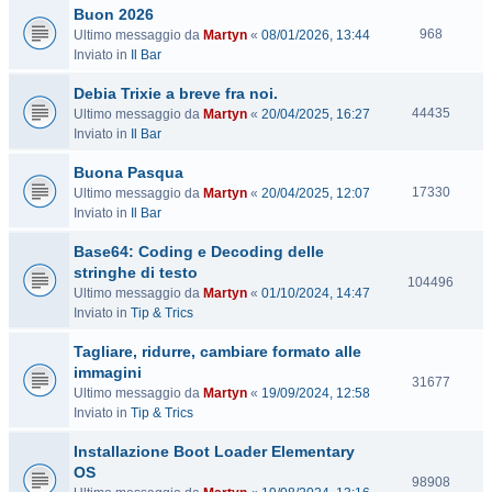
Buon 2026
i
V
t
968
Ultimo messaggio da
Martyn
«
08/01/2026, 13:44
i
e
Inviato in
Il Bar
s
Debia Trixie a breve fra noi.
i
t
V
44435
Ultimo messaggio da
Martyn
«
20/04/2025, 16:27
e
i
Inviato in
Il Bar
s
Buona Pasqua
i
t
V
17330
Ultimo messaggio da
Martyn
«
20/04/2025, 12:07
e
i
Inviato in
Il Bar
s
Base64: Coding e Decoding delle
i
t
stringhe di testo
V
104496
e
Ultimo messaggio da
Martyn
«
01/10/2024, 14:47
i
Inviato in
Tip & Trics
s
i
Tagliare, ridurre, cambiare formato alle
t
immagini
e
V
31677
Ultimo messaggio da
Martyn
«
19/09/2024, 12:58
i
Inviato in
Tip & Trics
s
i
Installazione Boot Loader Elementary
t
OS
e
V
98908