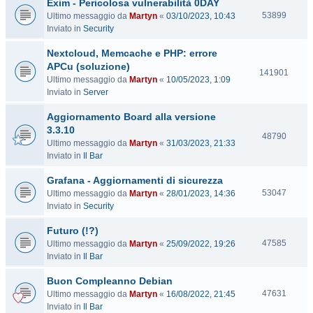
Exim - Pericolosa vulnerabilità 0DAY
i
t
V
53899
Ultimo messaggio da
Martyn
«
03/10/2023, 10:43
e
i
Inviato in
Security
s
Nextcloud, Memcache e PHP: errore
i
t
APCu (soluzione)
V
141901
e
Ultimo messaggio da
Martyn
«
10/05/2023, 1:09
i
Inviato in
Server
s
i
Aggiornamento Board alla versione
t
3.3.10
e
V
48790
Ultimo messaggio da
Martyn
«
31/03/2023, 21:33
i
Inviato in
Il Bar
s
i
Grafana - Aggiornamenti di sicurezza
t
V
53047
Ultimo messaggio da
Martyn
«
28/01/2023, 14:36
e
i
Inviato in
Security
s
Futuro (!?)
i
t
V
47585
Ultimo messaggio da
Martyn
«
25/09/2022, 19:26
e
i
Inviato in
Il Bar
s
Buon Compleanno Debian
i
t
V
47631
Ultimo messaggio da
Martyn
«
16/08/2022, 21:45
e
i
Inviato in
Il Bar