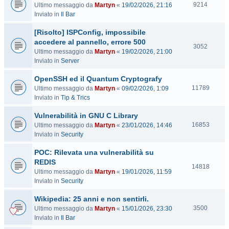
V
9214
Ultimo messaggio da
Martyn
«
19/02/2026, 21:16
i
Inviato in
Il Bar
s
[Risolto] ISPConfig, impossibile
i
t
accedere al pannello, errore 500
V
3052
e
Ultimo messaggio da
Martyn
«
19/02/2026, 21:00
i
Inviato in
Server
s
i
OpenSSH ed il Quantum Cryptografy
t
V
11789
Ultimo messaggio da
Martyn
«
09/02/2026, 1:09
e
i
Inviato in
Tip & Trics
s
Vulnerabilità in GNU C Library
i
t
V
16853
Ultimo messaggio da
Martyn
«
23/01/2026, 14:46
e
i
Inviato in
Security
s
POC: Rilevata una vulnerabilità su
i
t
REDIS
V
14818
e
Ultimo messaggio da
Martyn
«
19/01/2026, 11:59
i
Inviato in
Security
s
i
Wikipedia: 25 anni e non sentirli.
t
V
3500
Ultimo messaggio da
Martyn
«
15/01/2026, 23:30
e
i
Inviato in
Il Bar
s