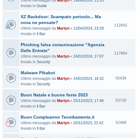
Ultimo messaggio da
Martyn
«
19/08/2024, 13:16
i
Inviato in
Guide
s
i
XZ Backdoor: Scampato pericolo... Ma
t
cosa ne pensate?
e
V
112842
Ultimo messaggio da
Martyn
«
13/04/2024, 23:28
i
Inviato in
Il Bar
s
i
Phishing falsa comunicazione "Agenzia
t
Delle Entrate"
e
V
117864
Ultimo messaggio da
Martyn
«
24/02/2024, 17:07
i
Inviato in
Security
s
i
Malware Pikabot
t
V
55439
Ultimo messaggio da
Martyn
«
24/02/2024, 16:32
e
i
Inviato in
Security
s
Buon Natale e buone feste 2023
i
t
V
53728
Ultimo messaggio da
Martyn
«
25/12/2023, 17:46
e
i
Inviato in
Il Bar
s
Buon Compleanno Tecnikamente.it
i
t
V
52468
Ultimo messaggio da
Martyn
«
20/11/2023, 22:42
e
i
Inviato in
Il Bar
s