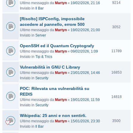
V
9214
Ultimo messaggio da
Martyn
«
19/02/2026, 21:16
i
Inviato in
Il Bar
s
[Risolto] ISPConfig, impossibile
i
t
accedere al pannello, errore 500
V
3052
e
Ultimo messaggio da
Martyn
«
19/02/2026, 21:00
i
Inviato in
Server
s
i
OpenSSH ed il Quantum Cryptografy
t
V
11789
Ultimo messaggio da
Martyn
«
09/02/2026, 1:09
e
i
Inviato in
Tip & Trics
s
Vulnerabilità in GNU C Library
i
t
V
16853
Ultimo messaggio da
Martyn
«
23/01/2026, 14:46
e
i
Inviato in
Security
s
POC: Rilevata una vulnerabilità su
i
t
REDIS
V
14818
e
Ultimo messaggio da
Martyn
«
19/01/2026, 11:59
i
Inviato in
Security
s
i
Wikipedia: 25 anni e non sentirli.
t
V
3500
Ultimo messaggio da
Martyn
«
15/01/2026, 23:30
e
i
Inviato in
Il Bar
s