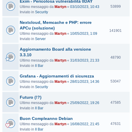
Exim - Pericolosa vulnerabilità 0DAY
i
t
V
53899
Ultimo messaggio da
Martyn
«
03/10/2023, 10:43
e
i
Inviato in
Security
s
Nextcloud, Memcache e PHP: errore
i
t
APCu (soluzione)
V
141901
e
Ultimo messaggio da
Martyn
«
10/05/2023, 1:09
i
Inviato in
Server
s
i
Aggiornamento Board alla versione
t
3.3.10
e
V
48790
Ultimo messaggio da
Martyn
«
31/03/2023, 21:33
i
Inviato in
Il Bar
s
i
Grafana - Aggiornamenti di sicurezza
t
V
53047
Ultimo messaggio da
Martyn
«
28/01/2023, 14:36
e
i
Inviato in
Security
s
Futuro (!?)
i
t
V
47585
Ultimo messaggio da
Martyn
«
25/09/2022, 19:26
e
i
Inviato in
Il Bar
s
Buon Compleanno Debian
i
t
V
47631
Ultimo messaggio da
Martyn
«
16/08/2022, 21:45
e
i
Inviato in
Il Bar