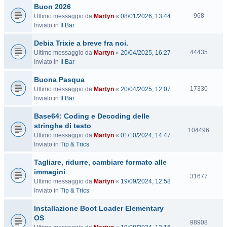
Buon 2026
i
V
t
968
Ultimo messaggio da
Martyn
«
08/01/2026, 13:44
i
e
Inviato in
Il Bar
s
Debia Trixie a breve fra noi.
i
t
V
44435
Ultimo messaggio da
Martyn
«
20/04/2025, 16:27
e
i
Inviato in
Il Bar
s
Buona Pasqua
i
t
V
17330
Ultimo messaggio da
Martyn
«
20/04/2025, 12:07
e
i
Inviato in
Il Bar
s
Base64: Coding e Decoding delle
i
t
stringhe di testo
V
104496
e
Ultimo messaggio da
Martyn
«
01/10/2024, 14:47
i
Inviato in
Tip & Trics
s
i
Tagliare, ridurre, cambiare formato alle
t
immagini
e
V
31677
Ultimo messaggio da
Martyn
«
19/09/2024, 12:58
i
Inviato in
Tip & Trics
s
i
Installazione Boot Loader Elementary
t
OS
e
V
98908