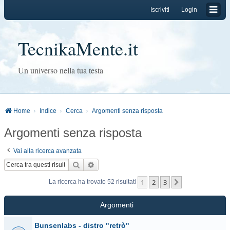
Iscriviti
Login
TecnikaMente.it
Un universo nella tua testa
Home
Indice
Cerca
Argomenti senza risposta
Argomenti senza risposta
Vai alla ricerca avanzata
Cerca
Ricerca avanzata
1
2
3
Prossimo
La ricerca ha trovato 52 risultati
Argomenti
Bunsenlabs - distro "retrò"