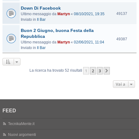
s
Down Di Facebook
i
t
V
49137
Ultimo messaggio da
Martyn
«
08/10/2021, 19:35
e
i
Inviato in
Il Bar
s
Buon 2 Giugno, buona Festa della
i
t
Repubblica
V
49387
e
Ultimo messaggio da
Martyn
«
02/06/2021, 11:04
i
Inviato in
Il Bar
s
i
t
e
1
2
3
Prossimo
La ricerca ha trovato 52 risultati
Vai a
FEED
TecnikaMente.it
Nuovi argomenti