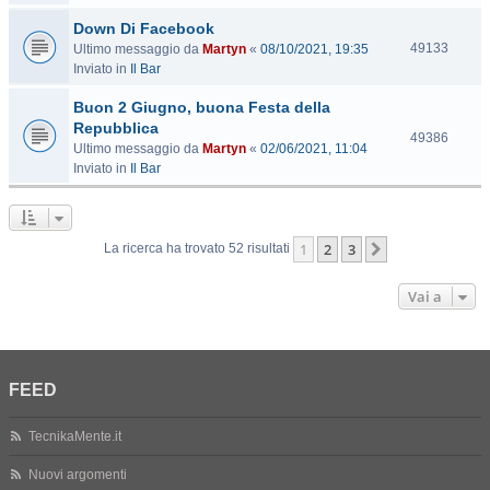
s
Down Di Facebook
i
t
V
49133
Ultimo messaggio da
Martyn
«
08/10/2021, 19:35
e
i
Inviato in
Il Bar
s
Buon 2 Giugno, buona Festa della
i
t
Repubblica
V
49386
e
Ultimo messaggio da
Martyn
«
02/06/2021, 11:04
i
Inviato in
Il Bar
s
i
t
e
1
2
3
Prossimo
La ricerca ha trovato 52 risultati
Vai a
FEED
TecnikaMente.it
Nuovi argomenti