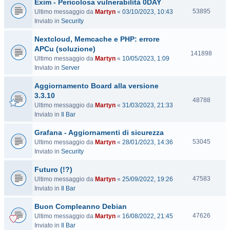
Exim - Pericolosa vulnerabilità 0DAY
i
t
V
53895
Ultimo messaggio da
Martyn
«
03/10/2023, 10:43
e
i
Inviato in
Security
s
Nextcloud, Memcache e PHP: errore
i
t
APCu (soluzione)
V
141898
e
Ultimo messaggio da
Martyn
«
10/05/2023, 1:09
i
Inviato in
Server
s
i
Aggiornamento Board alla versione
t
3.3.10
e
V
48788
Ultimo messaggio da
Martyn
«
31/03/2023, 21:33
i
Inviato in
Il Bar
s
i
Grafana - Aggiornamenti di sicurezza
t
V
53045
Ultimo messaggio da
Martyn
«
28/01/2023, 14:36
e
i
Inviato in
Security
s
Futuro (!?)
i
t
V
47583
Ultimo messaggio da
Martyn
«
25/09/2022, 19:26
e
i
Inviato in
Il Bar
s
Buon Compleanno Debian
i
t
V
47626
Ultimo messaggio da
Martyn
«
16/08/2022, 21:45
e
i
Inviato in
Il Bar