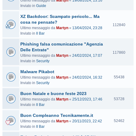
Ultimo messaggio da
Martyn
«
19/08/2024, 13:16
i
Inviato in
Guide
s
i
XZ Backdoor: Scampato pericolo... Ma
t
cosa ne pensate?
e
V
112840
Ultimo messaggio da
Martyn
«
13/04/2024, 23:28
i
Inviato in
Il Bar
s
i
Phishing falsa comunicazione "Agenzia
t
Delle Entrate"
e
V
117860
Ultimo messaggio da
Martyn
«
24/02/2024, 17:07
i
Inviato in
Security
s
i
Malware Pikabot
t
V
55438
Ultimo messaggio da
Martyn
«
24/02/2024, 16:32
e
i
Inviato in
Security
s
Buon Natale e buone feste 2023
i
t
V
53728
Ultimo messaggio da
Martyn
«
25/12/2023, 17:46
e
i
Inviato in
Il Bar
s
Buon Compleanno Tecnikamente.it
i
t
V
52462
Ultimo messaggio da
Martyn
«
20/11/2023, 22:42
e
i
Inviato in
Il Bar
s