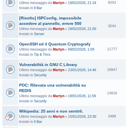
V
9203
Ultimo messaggio da
Martyn
«
19/02/2026, 21:16
i
Inviato in
Il Bar
s
[Risolto] ISPConfig, impossibile
i
t
accedere al pannello, errore 500
V
3044
e
Ultimo messaggio da
Martyn
«
19/02/2026, 21:00
i
Inviato in
Server
s
i
OpenSSH ed il Quantum Cryptografy
t
V
11777
Ultimo messaggio da
Martyn
«
09/02/2026, 1:09
e
i
Inviato in
Tip & Trics
s
Vulnerabilità in GNU C Library
i
t
V
16847
Ultimo messaggio da
Martyn
«
23/01/2026, 14:46
e
i
Inviato in
Security
s
POC: Rilevata una vulnerabilità su
i
t
REDIS
V
14816
e
Ultimo messaggio da
Martyn
«
19/01/2026, 11:59
i
Inviato in
Security
s
i
Wikipedia: 25 anni e non sentirli.
t
V
3498
Ultimo messaggio da
Martyn
«
15/01/2026, 23:30
e
i
Inviato in
Il Bar
s