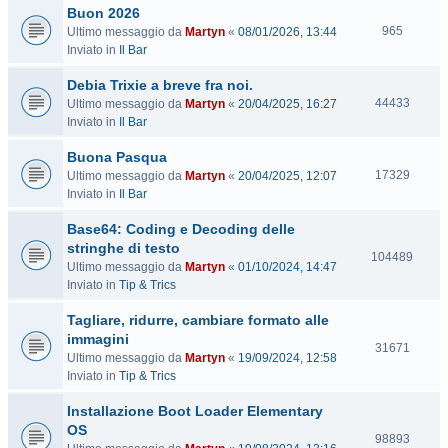
Buon 2026
i
V
t
965
Ultimo messaggio da
Martyn
«
08/01/2026, 13:44
i
e
Inviato in
Il Bar
s
Debia Trixie a breve fra noi.
i
t
V
44433
Ultimo messaggio da
Martyn
«
20/04/2025, 16:27
e
i
Inviato in
Il Bar
s
Buona Pasqua
i
t
V
17329
Ultimo messaggio da
Martyn
«
20/04/2025, 12:07
e
i
Inviato in
Il Bar
s
Base64: Coding e Decoding delle
i
t
stringhe di testo
V
104489
e
Ultimo messaggio da
Martyn
«
01/10/2024, 14:47
i
Inviato in
Tip & Trics
s
i
Tagliare, ridurre, cambiare formato alle
t
immagini
e
V
31671
Ultimo messaggio da
Martyn
«
19/09/2024, 12:58
i
Inviato in
Tip & Trics
s
i
Installazione Boot Loader Elementary
t
OS
e
V
98893