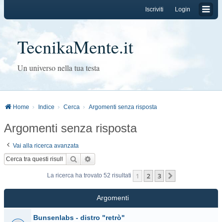
Iscriviti
Login
TecnikaMente.it
Un universo nella tua testa
Home
Indice
Cerca
Argomenti senza risposta
Argomenti senza risposta
Vai alla ricerca avanzata
Cerca
Ricerca avanzata
1
2
3
Prossimo
La ricerca ha trovato 52 risultati
Argomenti
Bunsenlabs - distro "retrò"