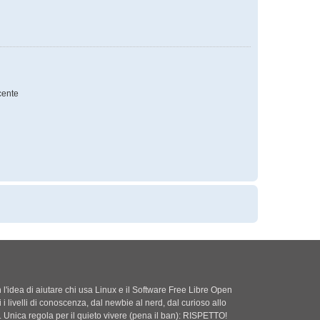
ente
'idea di aiutare chi usa Linux e il Software Free Libre Open
i i livelli di conoscenza, dal newbie al nerd, dal curioso allo
. Unica regola per il quieto vivere (pena il ban): RISPETTO!