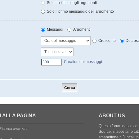
Solo tra i titoli degli argomenti
Solo il primo messaggio dell’argomento
Messaggi
Argomenti
Crescente
Decresc
Caratteri dei messaggi
I ALLA PAGINA
ABOUT US
Questo forum nasce con l
Ricerca avanzata
Source, si accettano tutt
smanettone più incallito