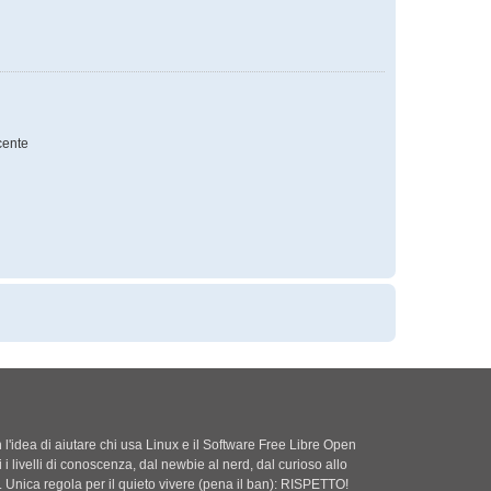
ente
'idea di aiutare chi usa Linux e il Software Free Libre Open
i i livelli di conoscenza, dal newbie al nerd, dal curioso allo
. Unica regola per il quieto vivere (pena il ban): RISPETTO!