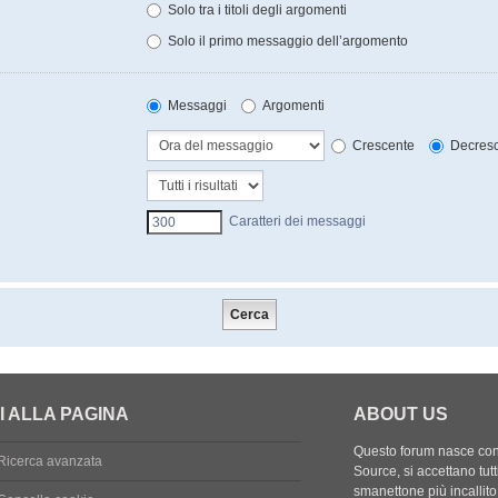
Solo tra i titoli degli argomenti
Solo il primo messaggio dell’argomento
Messaggi
Argomenti
Crescente
Decresc
Caratteri dei messaggi
I ALLA PAGINA
ABOUT US
Questo forum nasce con l
Ricerca avanzata
Source, si accettano tutt
smanettone più incallito