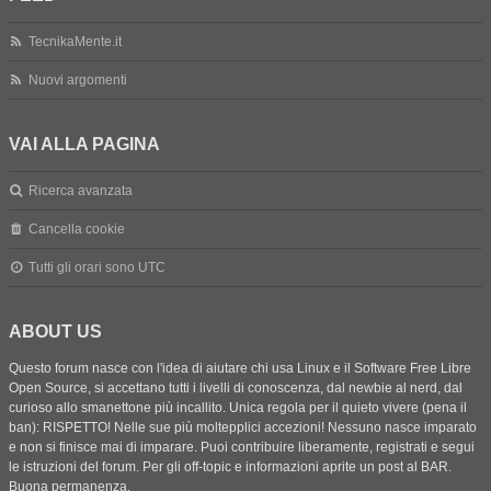
TecnikaMente.it
Nuovi argomenti
VAI ALLA PAGINA
Ricerca avanzata
Cancella cookie
Tutti gli orari sono
UTC
ABOUT US
Questo forum nasce con l'idea di aiutare chi usa Linux e il Software Free Libre
Open Source, si accettano tutti i livelli di conoscenza, dal newbie al nerd, dal
curioso allo smanettone più incallito. Unica regola per il quieto vivere (pena il
ban): RISPETTO! Nelle sue più moltepplici accezioni! Nessuno nasce imparato
e non si finisce mai di imparare. Puoi contribuire liberamente, registrati e segui
le istruzioni del forum. Per gli off-topic e informazioni aprite un post al BAR.
Buona permanenza.