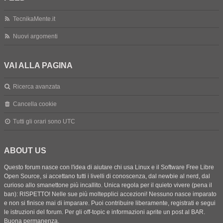
TecnikaMente.it
Nuovi argomenti
VAI ALLA PAGINA
Ricerca avanzata
Cancella cookie
Tutti gli orari sono
UTC
ABOUT US
Questo forum nasce con l'idea di aiutare chi usa Linux e il Software Free Libre
Open Source, si accettano tutti i livelli di conoscenza, dal newbie al nerd, dal
curioso allo smanettone più incallito. Unica regola per il quieto vivere (pena il
ban): RISPETTO! Nelle sue più moltepplici accezioni! Nessuno nasce imparato
e non si finisce mai di imparare. Puoi contribuire liberamente, registrati e segui
le istruzioni del forum. Per gli off-topic e informazioni aprite un post al BAR.
Buona permanenza.