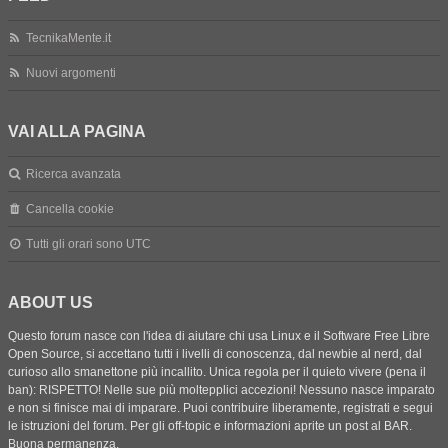
TecnikaMente.it
Nuovi argomenti
VAI ALLA PAGINA
Ricerca avanzata
Cancella cookie
Tutti gli orari sono
UTC
ABOUT US
Questo forum nasce con l'idea di aiutare chi usa Linux e il Software Free Libre
Open Source, si accettano tutti i livelli di conoscenza, dal newbie al nerd, dal
curioso allo smanettone più incallito. Unica regola per il quieto vivere (pena il
ban): RISPETTO! Nelle sue più moltepplici accezioni! Nessuno nasce imparato
e non si finisce mai di imparare. Puoi contribuire liberamente, registrati e segui
le istruzioni del forum. Per gli off-topic e informazioni aprite un post al BAR.
Buona permanenza.