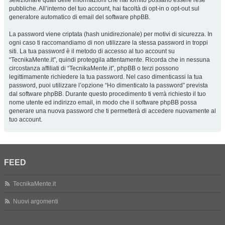
selezionare quali delle informazioni che hai fornito possano essere rese
pubbliche. All’interno del tuo account, hai facoltà di opt-in o opt-out sul
generatore automatico di email del software phpBB.
La password viene criptata (hash unidirezionale) per motivi di sicurezza. In
ogni caso ti raccomandiamo di non utilizzare la stessa password in troppi
siti. La tua password è il metodo di accesso al tuo account su
“TecnikaMente.it”, quindi proteggila attentamente. Ricorda che in nessuna
circostanza affiliati di “TecnikaMente.it”, phpBB o terzi possono
legittimamente richiedere la tua password. Nel caso dimenticassi la tua
password, puoi utilizzare l’opzione “Ho dimenticato la password” prevista
dal software phpBB. Durante questo procedimento ti verrà richiesto il tuo
nome utente ed indirizzo email, in modo che il software phpBB possa
generare una nuova password che ti permetterà di accedere nuovamente al
tuo account.
FEED
TecnikaMente.it
Nuovi argomenti