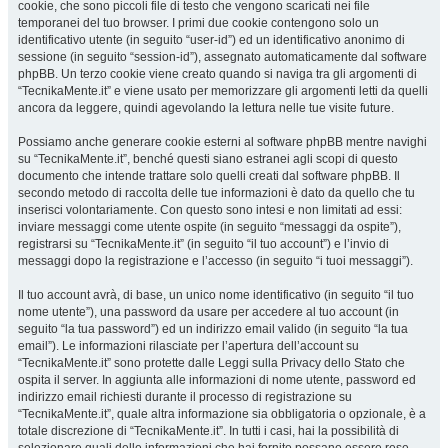
cookie, che sono piccoli file di testo che vengono scaricati nei file
temporanei del tuo browser. I primi due cookie contengono solo un
identificativo utente (in seguito “user-id”) ed un identificativo anonimo di
sessione (in seguito “session-id”), assegnato automaticamente dal software
phpBB. Un terzo cookie viene creato quando si naviga tra gli argomenti di
“TecnikaMente.it” e viene usato per memorizzare gli argomenti letti da quelli
ancora da leggere, quindi agevolando la lettura nelle tue visite future.
Possiamo anche generare cookie esterni al software phpBB mentre navighi
su “TecnikaMente.it”, benché questi siano estranei agli scopi di questo
documento che intende trattare solo quelli creati dal software phpBB. Il
secondo metodo di raccolta delle tue informazioni è dato da quello che tu
inserisci volontariamente. Con questo sono intesi e non limitati ad essi:
inviare messaggi come utente ospite (in seguito “messaggi da ospite”),
registrarsi su “TecnikaMente.it” (in seguito “il tuo account”) e l’invio di
messaggi dopo la registrazione e l’accesso (in seguito “i tuoi messaggi”).
Il tuo account avrà, di base, un unico nome identificativo (in seguito “il tuo
nome utente”), una password da usare per accedere al tuo account (in
seguito “la tua password”) ed un indirizzo email valido (in seguito “la tua
email”). Le informazioni rilasciate per l’apertura dell’account su
“TecnikaMente.it” sono protette dalle Leggi sulla Privacy dello Stato che
ospita il server. In aggiunta alle informazioni di nome utente, password ed
indirizzo email richiesti durante il processo di registrazione su
“TecnikaMente.it”, quale altra informazione sia obbligatoria o opzionale, è a
totale discrezione di “TecnikaMente.it”. In tutti i casi, hai la possibilità di