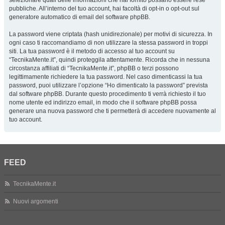
selezionare quali delle informazioni che hai fornito possano essere rese
pubbliche. All’interno del tuo account, hai facoltà di opt-in o opt-out sul
generatore automatico di email del software phpBB.
La password viene criptata (hash unidirezionale) per motivi di sicurezza. In
ogni caso ti raccomandiamo di non utilizzare la stessa password in troppi
siti. La tua password è il metodo di accesso al tuo account su
“TecnikaMente.it”, quindi proteggila attentamente. Ricorda che in nessuna
circostanza affiliati di “TecnikaMente.it”, phpBB o terzi possono
legittimamente richiedere la tua password. Nel caso dimenticassi la tua
password, puoi utilizzare l’opzione “Ho dimenticato la password” prevista
dal software phpBB. Durante questo procedimento ti verrà richiesto il tuo
nome utente ed indirizzo email, in modo che il software phpBB possa
generare una nuova password che ti permetterà di accedere nuovamente al
tuo account.
FEED
TecnikaMente.it
Nuovi argomenti