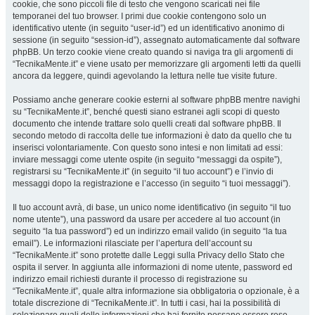
cookie, che sono piccoli file di testo che vengono scaricati nei file
temporanei del tuo browser. I primi due cookie contengono solo un
identificativo utente (in seguito “user-id”) ed un identificativo anonimo di
sessione (in seguito “session-id”), assegnato automaticamente dal software
phpBB. Un terzo cookie viene creato quando si naviga tra gli argomenti di
“TecnikaMente.it” e viene usato per memorizzare gli argomenti letti da quelli
ancora da leggere, quindi agevolando la lettura nelle tue visite future.
Possiamo anche generare cookie esterni al software phpBB mentre navighi
su “TecnikaMente.it”, benché questi siano estranei agli scopi di questo
documento che intende trattare solo quelli creati dal software phpBB. Il
secondo metodo di raccolta delle tue informazioni è dato da quello che tu
inserisci volontariamente. Con questo sono intesi e non limitati ad essi:
inviare messaggi come utente ospite (in seguito “messaggi da ospite”),
registrarsi su “TecnikaMente.it” (in seguito “il tuo account”) e l’invio di
messaggi dopo la registrazione e l’accesso (in seguito “i tuoi messaggi”).
Il tuo account avrà, di base, un unico nome identificativo (in seguito “il tuo
nome utente”), una password da usare per accedere al tuo account (in
seguito “la tua password”) ed un indirizzo email valido (in seguito “la tua
email”). Le informazioni rilasciate per l’apertura dell’account su
“TecnikaMente.it” sono protette dalle Leggi sulla Privacy dello Stato che
ospita il server. In aggiunta alle informazioni di nome utente, password ed
indirizzo email richiesti durante il processo di registrazione su
“TecnikaMente.it”, quale altra informazione sia obbligatoria o opzionale, è a
totale discrezione di “TecnikaMente.it”. In tutti i casi, hai la possibilità di