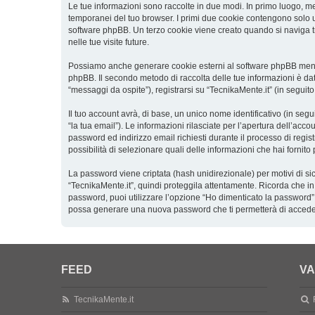
Le tue informazioni sono raccolte in due modi. In primo luogo, men
temporanei del tuo browser. I primi due cookie contengono solo un
software phpBB. Un terzo cookie viene creato quando si naviga tra
nelle tue visite future.
Possiamo anche generare cookie esterni al software phpBB mentre 
phpBB. Il secondo metodo di raccolta delle tue informazioni è dat
“messaggi da ospite”), registrarsi su “TecnikaMente.it” (in seguito
Il tuo account avrà, di base, un unico nome identificativo (in seg
“la tua email”). Le informazioni rilasciate per l’apertura dell’acc
password ed indirizzo email richiesti durante il processo di registr
possibilità di selezionare quali delle informazioni che hai fornit
La password viene criptata (hash unidirezionale) per motivi di si
“TecnikaMente.it”, quindi proteggila attentamente. Ricorda che in
password, puoi utilizzare l’opzione “Ho dimenticato la password”
possa generare una nuova password che ti permetterà di accede
FEED
VA
TecnikaMente.it