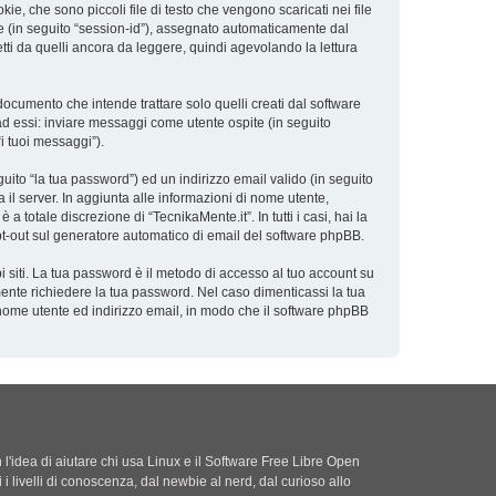
e, che sono piccoli file di testo che vengono scaricati nei file
ne (in seguito “session-id”), assegnato automaticamente dal
ti da quelli ancora da leggere, quindi agevolando la lettura
cumento che intende trattare solo quelli creati dal software
ad essi: inviare messaggi come utente ospite (in seguito
“i tuoi messaggi”).
uito “la tua password”) ed un indirizzo email valido (in seguito
a il server. In aggiunta alle informazioni di nome utente,
 totale discrezione di “TecnikaMente.it”. In tutti i casi, hai la
 opt-out sul generatore automatico di email del software phpBB.
i siti. La tua password è il metodo di accesso al tuo account su
mente richiedere la tua password. Nel caso dimenticassi la tua
 nome utente ed indirizzo email, in modo che il software phpBB
'idea di aiutare chi usa Linux e il Software Free Libre Open
i i livelli di conoscenza, dal newbie al nerd, dal curioso allo