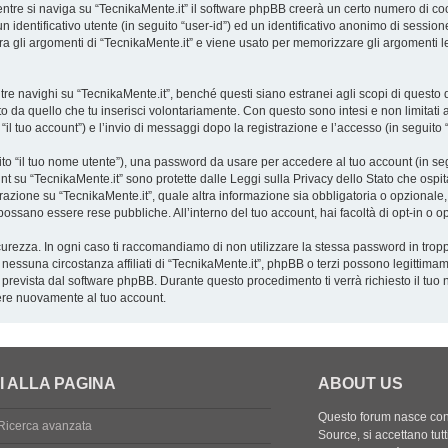
tre si naviga su “TecnikaMente.it” il software phpBB creerà un certo numero di cooki
 identificativo utente (in seguito “user-id”) ed un identificativo anonimo di sessio
 gli argomenti di “TecnikaMente.it” e viene usato per memorizzare gli argomenti let
navighi su “TecnikaMente.it”, benché questi siano estranei agli scopi di questo do
o da quello che tu inserisci volontariamente. Con questo sono intesi e non limitati 
 “il tuo account”) e l’invio di messaggi dopo la registrazione e l’accesso (in seguito 
uito “il tuo nome utente”), una password da usare per accedere al tuo account (in seg
ount su “TecnikaMente.it” sono protette dalle Leggi sulla Privacy dello Stato che ospit
azione su “TecnikaMente.it”, quale altra informazione sia obbligatoria o opzionale, è a
o possano essere rese pubbliche. All’interno del tuo account, hai facoltà di opt-in o
curezza. In ogni caso ti raccomandiamo di non utilizzare la stessa password in tropp
 nessuna circostanza affiliati di “TecnikaMente.it”, phpBB o terzi possono legittima
 prevista dal software phpBB. Durante questo procedimento ti verrà richiesto il tuo
re nuovamente al tuo account.
I ALLA PAGINA
ABOUT US
Questo forum nasce con l
Ricerca avanzata
Source, si accettano tutt