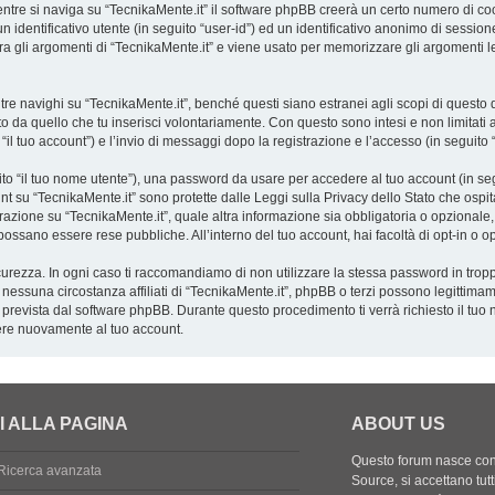
tre si naviga su “TecnikaMente.it” il software phpBB creerà un certo numero di cooki
 identificativo utente (in seguito “user-id”) ed un identificativo anonimo di sessio
 gli argomenti di “TecnikaMente.it” e viene usato per memorizzare gli argomenti let
navighi su “TecnikaMente.it”, benché questi siano estranei agli scopi di questo do
o da quello che tu inserisci volontariamente. Con questo sono intesi e non limitati 
 “il tuo account”) e l’invio di messaggi dopo la registrazione e l’accesso (in seguito 
uito “il tuo nome utente”), una password da usare per accedere al tuo account (in seg
ount su “TecnikaMente.it” sono protette dalle Leggi sulla Privacy dello Stato che ospit
azione su “TecnikaMente.it”, quale altra informazione sia obbligatoria o opzionale, è a
o possano essere rese pubbliche. All’interno del tuo account, hai facoltà di opt-in o
curezza. In ogni caso ti raccomandiamo di non utilizzare la stessa password in tropp
 nessuna circostanza affiliati di “TecnikaMente.it”, phpBB o terzi possono legittima
 prevista dal software phpBB. Durante questo procedimento ti verrà richiesto il tuo
re nuovamente al tuo account.
I ALLA PAGINA
ABOUT US
Questo forum nasce con l
Ricerca avanzata
Source, si accettano tutt