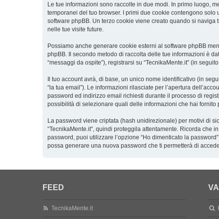
Le tue informazioni sono raccolte in due modi. In primo luogo, men
temporanei del tuo browser. I primi due cookie contengono solo un
software phpBB. Un terzo cookie viene creato quando si naviga tra
nelle tue visite future.
Possiamo anche generare cookie esterni al software phpBB mentre 
phpBB. Il secondo metodo di raccolta delle tue informazioni è dat
“messaggi da ospite”), registrarsi su “TecnikaMente.it” (in seguito
Il tuo account avrà, di base, un unico nome identificativo (in seg
“la tua email”). Le informazioni rilasciate per l’apertura dell’acc
password ed indirizzo email richiesti durante il processo di registr
possibilità di selezionare quali delle informazioni che hai fornit
La password viene criptata (hash unidirezionale) per motivi di si
“TecnikaMente.it”, quindi proteggila attentamente. Ricorda che in
password, puoi utilizzare l’opzione “Ho dimenticato la password”
possa generare una nuova password che ti permetterà di accede
FEED
VA
TecnikaMente.it