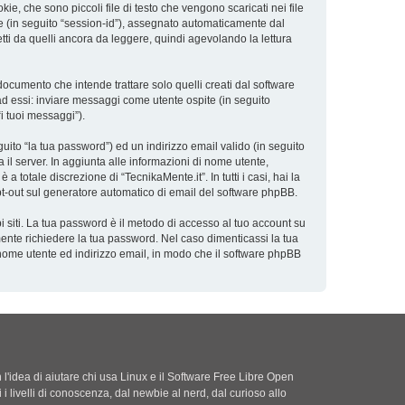
e, che sono piccoli file di testo che vengono scaricati nei file
ne (in seguito “session-id”), assegnato automaticamente dal
ti da quelli ancora da leggere, quindi agevolando la lettura
cumento che intende trattare solo quelli creati dal software
ad essi: inviare messaggi come utente ospite (in seguito
“i tuoi messaggi”).
uito “la tua password”) ed un indirizzo email valido (in seguito
a il server. In aggiunta alle informazioni di nome utente,
 totale discrezione di “TecnikaMente.it”. In tutti i casi, hai la
 opt-out sul generatore automatico di email del software phpBB.
i siti. La tua password è il metodo di accesso al tuo account su
mente richiedere la tua password. Nel caso dimenticassi la tua
 nome utente ed indirizzo email, in modo che il software phpBB
'idea di aiutare chi usa Linux e il Software Free Libre Open
i i livelli di conoscenza, dal newbie al nerd, dal curioso allo