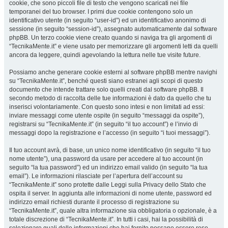
cookie, che sono piccoli file di testo che vengono scaricati nei file
temporanei del tuo browser. I primi due cookie contengono solo un
identificativo utente (in seguito “user-id”) ed un identificativo anonimo di
sessione (in seguito “session-id”), assegnato automaticamente dal software
phpBB. Un terzo cookie viene creato quando si naviga tra gli argomenti di
“TecnikaMente.it” e viene usato per memorizzare gli argomenti letti da quelli
ancora da leggere, quindi agevolando la lettura nelle tue visite future.
Possiamo anche generare cookie esterni al software phpBB mentre navighi
su “TecnikaMente.it”, benché questi siano estranei agli scopi di questo
documento che intende trattare solo quelli creati dal software phpBB. Il
secondo metodo di raccolta delle tue informazioni è dato da quello che tu
inserisci volontariamente. Con questo sono intesi e non limitati ad essi:
inviare messaggi come utente ospite (in seguito “messaggi da ospite”),
registrarsi su “TecnikaMente.it” (in seguito “il tuo account”) e l’invio di
messaggi dopo la registrazione e l’accesso (in seguito “i tuoi messaggi”).
Il tuo account avrà, di base, un unico nome identificativo (in seguito “il tuo
nome utente”), una password da usare per accedere al tuo account (in
seguito “la tua password”) ed un indirizzo email valido (in seguito “la tua
email”). Le informazioni rilasciate per l’apertura dell’account su
“TecnikaMente.it” sono protette dalle Leggi sulla Privacy dello Stato che
ospita il server. In aggiunta alle informazioni di nome utente, password ed
indirizzo email richiesti durante il processo di registrazione su
“TecnikaMente.it”, quale altra informazione sia obbligatoria o opzionale, è a
totale discrezione di “TecnikaMente.it”. In tutti i casi, hai la possibilità di