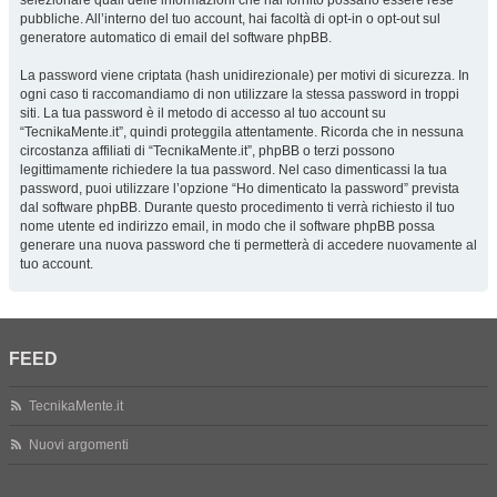
selezionare quali delle informazioni che hai fornito possano essere rese
pubbliche. All’interno del tuo account, hai facoltà di opt-in o opt-out sul
generatore automatico di email del software phpBB.
La password viene criptata (hash unidirezionale) per motivi di sicurezza. In
ogni caso ti raccomandiamo di non utilizzare la stessa password in troppi
siti. La tua password è il metodo di accesso al tuo account su
“TecnikaMente.it”, quindi proteggila attentamente. Ricorda che in nessuna
circostanza affiliati di “TecnikaMente.it”, phpBB o terzi possono
legittimamente richiedere la tua password. Nel caso dimenticassi la tua
password, puoi utilizzare l’opzione “Ho dimenticato la password” prevista
dal software phpBB. Durante questo procedimento ti verrà richiesto il tuo
nome utente ed indirizzo email, in modo che il software phpBB possa
generare una nuova password che ti permetterà di accedere nuovamente al
tuo account.
FEED
TecnikaMente.it
Nuovi argomenti