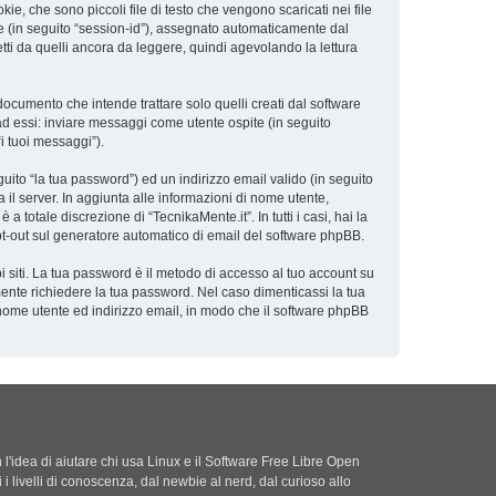
e, che sono piccoli file di testo che vengono scaricati nei file
ne (in seguito “session-id”), assegnato automaticamente dal
ti da quelli ancora da leggere, quindi agevolando la lettura
cumento che intende trattare solo quelli creati dal software
ad essi: inviare messaggi come utente ospite (in seguito
“i tuoi messaggi”).
uito “la tua password”) ed un indirizzo email valido (in seguito
a il server. In aggiunta alle informazioni di nome utente,
 totale discrezione di “TecnikaMente.it”. In tutti i casi, hai la
 opt-out sul generatore automatico di email del software phpBB.
i siti. La tua password è il metodo di accesso al tuo account su
mente richiedere la tua password. Nel caso dimenticassi la tua
 nome utente ed indirizzo email, in modo che il software phpBB
'idea di aiutare chi usa Linux e il Software Free Libre Open
i i livelli di conoscenza, dal newbie al nerd, dal curioso allo