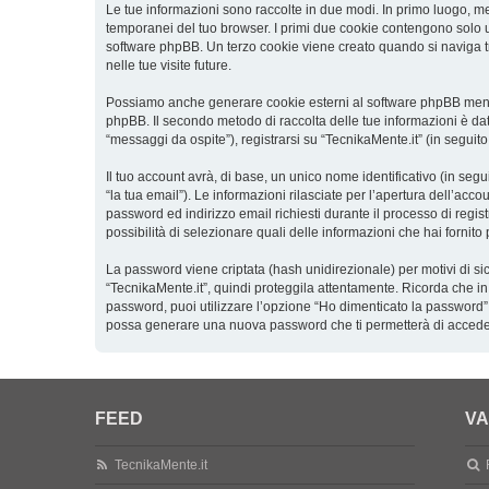
Le tue informazioni sono raccolte in due modi. In primo luogo, men
temporanei del tuo browser. I primi due cookie contengono solo un
software phpBB. Un terzo cookie viene creato quando si naviga tra
nelle tue visite future.
Possiamo anche generare cookie esterni al software phpBB mentre 
phpBB. Il secondo metodo di raccolta delle tue informazioni è dat
“messaggi da ospite”), registrarsi su “TecnikaMente.it” (in seguito
Il tuo account avrà, di base, un unico nome identificativo (in seg
“la tua email”). Le informazioni rilasciate per l’apertura dell’acc
password ed indirizzo email richiesti durante il processo di registr
possibilità di selezionare quali delle informazioni che hai fornit
La password viene criptata (hash unidirezionale) per motivi di si
“TecnikaMente.it”, quindi proteggila attentamente. Ricorda che in
password, puoi utilizzare l’opzione “Ho dimenticato la password”
possa generare una nuova password che ti permetterà di accede
FEED
VA
TecnikaMente.it