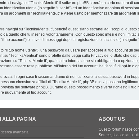
tre si naviga su “TecnikaMente.it” il software phpBB creerà un certo numero di cooki
 identificativo utente (in seguito “user-id”) ed un identificativo anonimo di sessio
 gli argomenti di “TecnikaMente.it” e viene usato per memorizzare gli argomenti let
navighi su “TecnikaMente.it”, benché questi siano estranei agli scopi di questo do
o da quello che tu inserisci volontariamente. Con questo sono intesi e non limitati 
 “il tuo account”) e l’invio di messaggi dopo la registrazione e l’accesso (in seguito 
uito “il tuo nome utente”), una password da usare per accedere al tuo account (in seg
ount su “TecnikaMente.it” sono protette dalle Leggi sulla Privacy dello Stato che ospit
azione su “TecnikaMente.it”, quale altra informazione sia obbligatoria o opzionale, è a
o possano essere rese pubbliche. All’interno del tuo account, hai facoltà di opt-in o
curezza. In ogni caso ti raccomandiamo di non utilizzare la stessa password in tropp
 nessuna circostanza affiliati di “TecnikaMente.it”, phpBB o terzi possono legittima
 prevista dal software phpBB. Durante questo procedimento ti verrà richiesto il tuo
re nuovamente al tuo account.
I ALLA PAGINA
ABOUT US
Questo forum nasce con l
Ricerca avanzata
Source, si accettano tutt