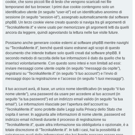
cookie, che sono piccoli file di testo che vengono scaricati nei file
temporanei del tuo browser. I primi due cookie contengono solo un
identificativo utente (in seguito “user-id”) ed un identificativo anonimo di
sessione (in seguito “session-id”), assegnato automaticamente dal software
phpBB. Un terzo cookie viene creato quando si naviga tra gli argomenti di
“TecnikaMente.it” e viene usato per memorizzare gli argomenti letti da quelli
ancora da leggere, quindi agevolando la lettura nelle tue visite future.
Possiamo anche generare cookie esterni al software phpBB mentre navighi
su “TecnikaMente.it”, benché questi siano estranei agli scopi di questo
documento che intende trattare solo quelli creati dal software phpBB. Il
secondo metodo di raccolta delle tue informazioni è dato da quello che tu
inserisci volontariamente. Con questo sono intesi e non limitati ad essi:
inviare messaggi come utente ospite (in seguito “messaggi da ospite”),
registrarsi su “TecnikaMente.it” (in seguito “il tuo account”) e l’invio di
messaggi dopo la registrazione e l’accesso (in seguito “i tuoi messaggi”).
Il tuo account avrà, di base, un unico nome identificativo (in seguito “il tuo
nome utente”), una password da usare per accedere al tuo account (in
seguito “la tua password”) ed un indirizzo email valido (in seguito “la tua
email”). Le informazioni rilasciate per l’apertura dell’account su
“TecnikaMente.it” sono protette dalle Leggi sulla Privacy dello Stato che
ospita il server. In aggiunta alle informazioni di nome utente, password ed
indirizzo email richiesti durante il processo di registrazione su
“TecnikaMente.it”, quale altra informazione sia obbligatoria o opzionale, è a
totale discrezione di “TecnikaMente.it”. In tutti i casi, hai la possibilità di