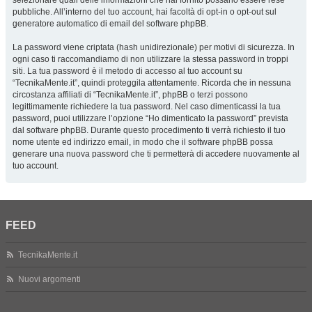
selezionare quali delle informazioni che hai fornito possano essere rese
pubbliche. All’interno del tuo account, hai facoltà di opt-in o opt-out sul
generatore automatico di email del software phpBB.
La password viene criptata (hash unidirezionale) per motivi di sicurezza. In
ogni caso ti raccomandiamo di non utilizzare la stessa password in troppi
siti. La tua password è il metodo di accesso al tuo account su
“TecnikaMente.it”, quindi proteggila attentamente. Ricorda che in nessuna
circostanza affiliati di “TecnikaMente.it”, phpBB o terzi possono
legittimamente richiedere la tua password. Nel caso dimenticassi la tua
password, puoi utilizzare l’opzione “Ho dimenticato la password” prevista
dal software phpBB. Durante questo procedimento ti verrà richiesto il tuo
nome utente ed indirizzo email, in modo che il software phpBB possa
generare una nuova password che ti permetterà di accedere nuovamente al
tuo account.
FEED
TecnikaMente.it
Nuovi argomenti