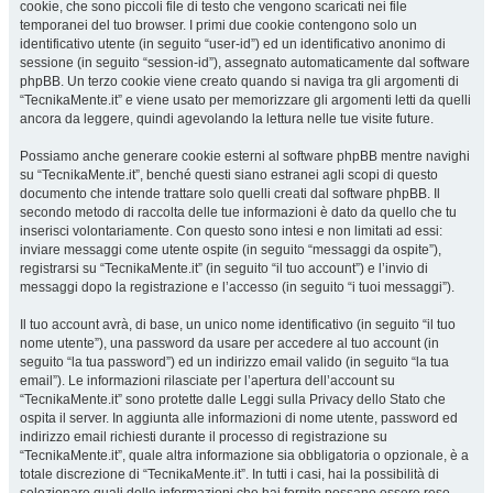
cookie, che sono piccoli file di testo che vengono scaricati nei file
temporanei del tuo browser. I primi due cookie contengono solo un
identificativo utente (in seguito “user-id”) ed un identificativo anonimo di
sessione (in seguito “session-id”), assegnato automaticamente dal software
phpBB. Un terzo cookie viene creato quando si naviga tra gli argomenti di
“TecnikaMente.it” e viene usato per memorizzare gli argomenti letti da quelli
ancora da leggere, quindi agevolando la lettura nelle tue visite future.
Possiamo anche generare cookie esterni al software phpBB mentre navighi
su “TecnikaMente.it”, benché questi siano estranei agli scopi di questo
documento che intende trattare solo quelli creati dal software phpBB. Il
secondo metodo di raccolta delle tue informazioni è dato da quello che tu
inserisci volontariamente. Con questo sono intesi e non limitati ad essi:
inviare messaggi come utente ospite (in seguito “messaggi da ospite”),
registrarsi su “TecnikaMente.it” (in seguito “il tuo account”) e l’invio di
messaggi dopo la registrazione e l’accesso (in seguito “i tuoi messaggi”).
Il tuo account avrà, di base, un unico nome identificativo (in seguito “il tuo
nome utente”), una password da usare per accedere al tuo account (in
seguito “la tua password”) ed un indirizzo email valido (in seguito “la tua
email”). Le informazioni rilasciate per l’apertura dell’account su
“TecnikaMente.it” sono protette dalle Leggi sulla Privacy dello Stato che
ospita il server. In aggiunta alle informazioni di nome utente, password ed
indirizzo email richiesti durante il processo di registrazione su
“TecnikaMente.it”, quale altra informazione sia obbligatoria o opzionale, è a
totale discrezione di “TecnikaMente.it”. In tutti i casi, hai la possibilità di