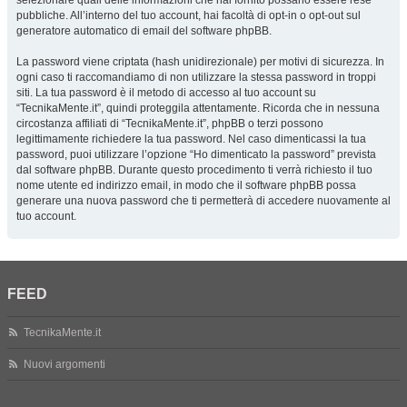
selezionare quali delle informazioni che hai fornito possano essere rese
pubbliche. All’interno del tuo account, hai facoltà di opt-in o opt-out sul
generatore automatico di email del software phpBB.
La password viene criptata (hash unidirezionale) per motivi di sicurezza. In
ogni caso ti raccomandiamo di non utilizzare la stessa password in troppi
siti. La tua password è il metodo di accesso al tuo account su
“TecnikaMente.it”, quindi proteggila attentamente. Ricorda che in nessuna
circostanza affiliati di “TecnikaMente.it”, phpBB o terzi possono
legittimamente richiedere la tua password. Nel caso dimenticassi la tua
password, puoi utilizzare l’opzione “Ho dimenticato la password” prevista
dal software phpBB. Durante questo procedimento ti verrà richiesto il tuo
nome utente ed indirizzo email, in modo che il software phpBB possa
generare una nuova password che ti permetterà di accedere nuovamente al
tuo account.
FEED
TecnikaMente.it
Nuovi argomenti